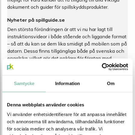
dokument och guider för spillskyddsprodukter.
Nyheter på spillguide.se
Den största förändringen är att vi nu har lagt till
instruktionsvideor i både stående och liggande format
– så att du kan se dem lika smidigt på mobilen som på
datorn. Dessa finns tillgängliga både på svenska och
engelska, vilket gör det enklare för företag med
internationella medarbetare att ta del av den
information de behöver. Våra videor visar steg-för-
steg-anvisningar om hur du använder olika typer av
Samtycke
Information
Om
spillskyddsprodukter, från brunnstätningar och spillkit
till större barriärlösningar. På så sätt kan ni som
företag enkelt utbilda anställda och säkerställa att alla
Denna webbplats använder cookies
vet hur de ska agera i händelse av ett spill.
Vi använder enhetsidentifierare för att anpassa innehållet
och annonserna till användarna, tillhandahålla funktioner
Enklare navigering till användarhandledningar
för sociala medier och analysera vår trafik. Vi