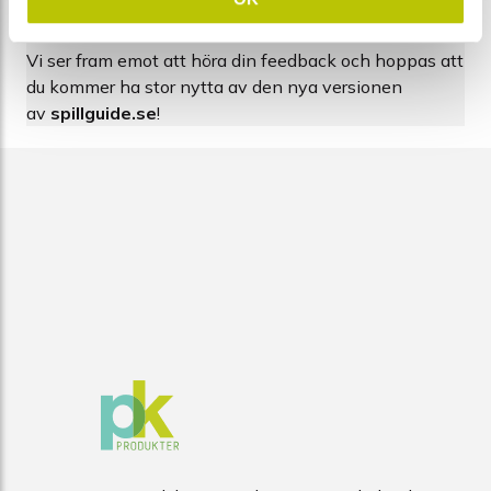
när det verkligen gäller.
Vi ser fram emot att höra din feedback och hoppas att
du kommer ha stor nytta av den nya versionen
av
spillguide.se
!