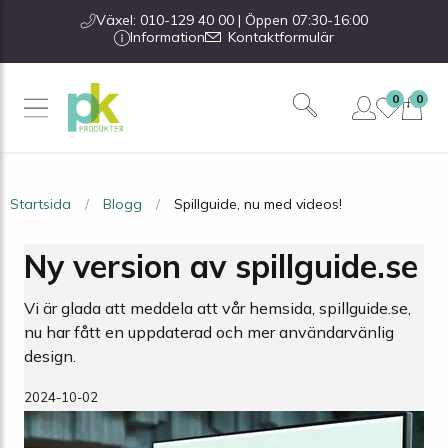
Växel: 010-129 40 00 | Öppen 07:30-16:00
Information
Kontaktformulär
0
0
Startsida
Blogg
Spillguide, nu med videos!
Ny version av spillguide.se
Vi är glada att meddela att vår hemsida, spillguide.se,
nu har fått en uppdaterad och mer användarvänlig
design.
2024-10-02