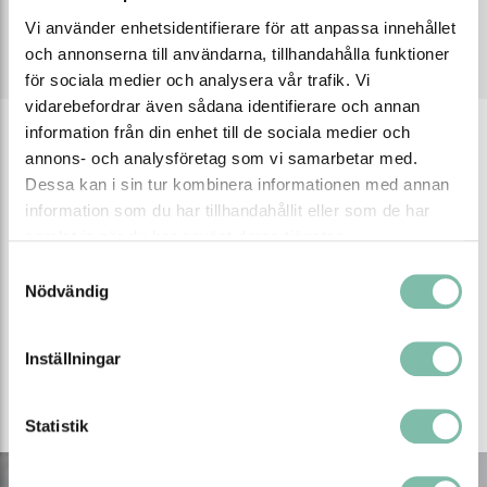
Vi använder enhetsidentifierare för att anpassa innehållet
och annonserna till användarna, tillhandahålla funktioner
Spillberedskap
Kontakta oss
för sociala medier och analysera vår trafik. Vi
vidarebefordrar även sådana identifierare och annan
information från din enhet till de sociala medier och
annons- och analysföretag som vi samarbetar med.
Dessa kan i sin tur kombinera informationen med annan
information som du har tillhandahållit eller som de har
samlat in när du har använt deras tjänster.
Spillskydd
Torkmaterial
E
Samtyckesval
oc
Nödvändig
Inställningar
Guider
Statistik