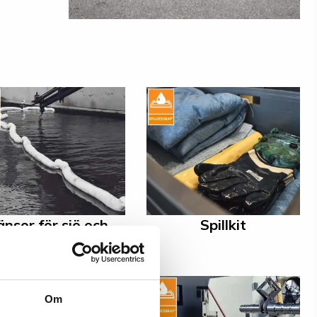
änsor för sjö och
Spillkit
vattendrag
Om