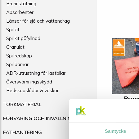
Brunnstätning
Absorbenter
Länsor för sjö och vattendrag
Spillkit
Spillkit påfyllnad
Granulat
Spillredskap
Spillbarriär
ADR-utrustning för lastbilar
Översvämningsskydd
Redskapslådor & väskor
Brun
TORKMATERIAL
FÖRVARING OCH INVALLNING
Samtycke
FATHANTERING