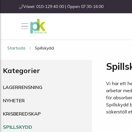
Växel: 010-129 40 00 | Öppen 07:30-16:00
Startsida
Spillskydd
Spill
Kategorier
Vi har ett 
LAGERRENSNING
arbetar med 
för absorber
NYHETER
Spillskydd b
säkerställ e
KRISBEREDSKAP
SPILLSKYDD