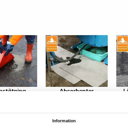
nstätning
Absorbenter
L
Information