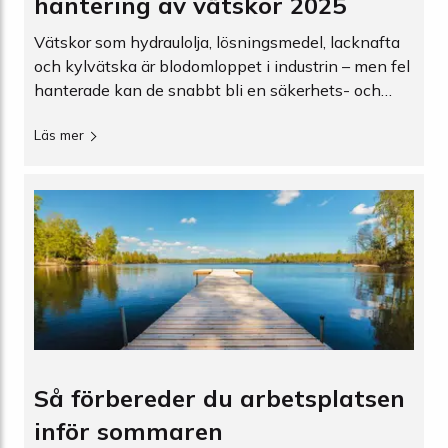
hantering av vätskor 2025
Vätskor som hydraulolja, lösnings­medel, lacknafta
och kylvätska är blodomloppet i industrin – men fel
hanterade kan de snabbt bli en säkerhets- och
miljörisk. Den här guiden visar hur du sköter
Läs mer
vätskehantering lagligt, kostnadseffektivt och
hållbart.
Så förbereder du arbetsplatsen
inför sommaren