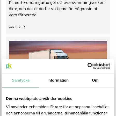
Klimatförändringarna gör att översvämningsrisken
ökar, och det är därför viktigare än någonsin att
vara förberedd.
Läs mer
Samtycke
Information
Om
Guide till våra ADR väskor
Denna webbplats använder cookies
För en säker och regelriktig vägtransport av farligt
Vi använder enhetsidentifierare för att anpassa innehållet
gods är rätt utrustning ett måste. PK Produkter har
och annonserna till användarna, tillhandahålla funktioner