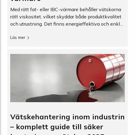
Med rätt fat- eller IBC-värmare behåller vätskorna
rätt viskositet, vilket skyddar både produktkvalitet
och utrustning. Det finns energieffektiva och enkla
lösningar tillgängliga för industrier som arbetar med
Läs mer
kemikalier, oljor, smörjmedel eller livsmedel.
Vätskehantering inom industrin
– komplett guide till säker