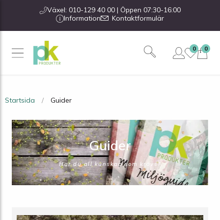
Växel: 010-129 40 00 | Öppen 07:30-16:00
Information
Kontaktformulär
0
0
Startsida
Guider
Guider
Har du all kunskap som krävs?