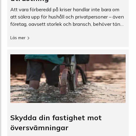
Att vara förberedd på kriser handlar inte bara om
att säkra upp för hushåll och privatpersoner – även
företag, oavsett storlek och bransch, behöver tänka
igenom hur verksamheten kan fortsätta fungera
Läs mer
eller snabbt återhämta sig vid oväntade händelser.
Här går vi igenom en rad produkter inom
krisberedskap och visar hur de kan användas för
att stärka företagets robusthet.
Skydda din fastighet mot
översvämningar