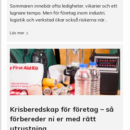
Sommaren innebär ofta ledigheter, vikarier och ett
lugnare tempo. Men för företag inom industri,
logistik och verkstad ökar också riskerna när
bemanningen minskar. Här är en tydlig genomgång
Läs mer
av hur du säkrar upp innan semestern – med fokus
på litiumförvaring, spillskydd och
översvämningsberedskap.
Krisberedskap för företag – så
förbereder ni er med rätt
utrustning