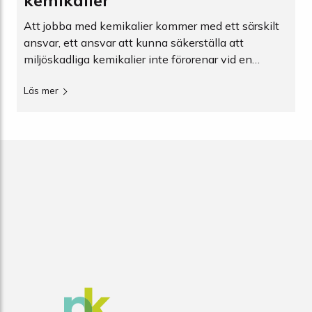
kemikalier
Att jobba med kemikalier kommer med ett särskilt
ansvar, ett ansvar att kunna säkerställa att
miljöskadliga kemikalier inte förorenar vid en
olycka. Det finns många olika sätt detta kan
Läs mer
uppnås på, allt från spillbarriärer till inbyggda
lösningar. Lagstiftningen kräver att det finns en
tillräcklig uppsamlingsvolym.