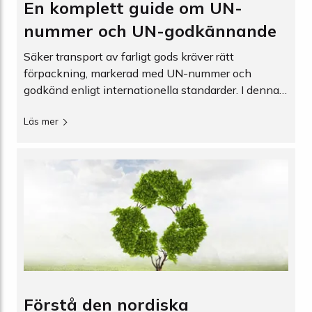
En komplett guide om UN-
nummer och UN-godkännande
Säker transport av farligt gods kräver rätt
förpackning, markerad med UN-nummer och
godkänd enligt internationella standarder. I denna
guide förklarar vi betydelsen av UN-godkännanden
Läs mer
och UN-nummer, samt hur du tolkar dessa för att
säkerställa att dina förpackningslösningar uppfyller
nödvändiga säkerhetskrav.
Förstå den nordiska