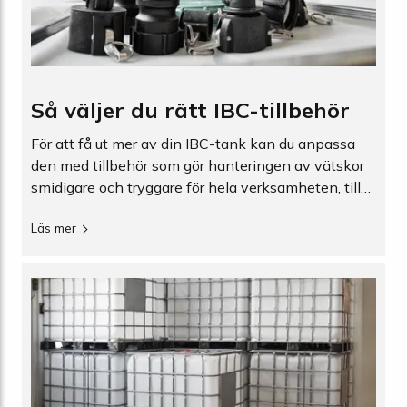
Så väljer du rätt IBC-tillbehör
För att få ut mer av din IBC-tank kan du anpassa
den med tillbehör som gör hanteringen av vätskor
smidigare och tryggare för hela verksamheten, till
exempel lock, slanganslutningar, rörgängor och
Läs mer
kranar. Här går vi igenom våra mest populära IBC-
tillbehör i sortimentet.