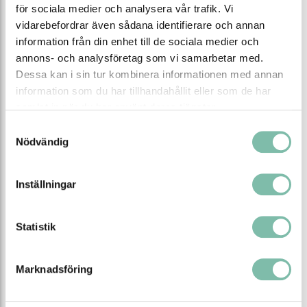
tagit fram ADR-väskor som innehåller allt du
för sociala medier och analysera vår trafik. Vi
behöver för att uppfylla säkerhetskraven.
vidarebefordrar även sådana identifierare och annan
Läs mer
information från din enhet till de sociala medier och
annons- och analysföretag som vi samarbetar med.
Dessa kan i sin tur kombinera informationen med annan
information som du har tillhandahållit eller som de har
samlat in när du har använt deras tjänster.
Samtyckesval
Nödvändig
Inställningar
Förvara kemikalier på rätt sätt
Statistik
Korrekt förvaring av kemikalier är A och O i berörda
industrier och verksamheter.
Marknadsföring
Läs mer