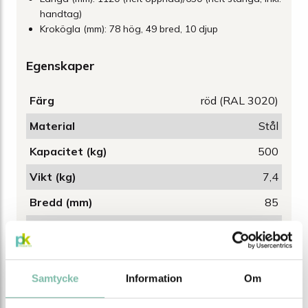
handtag)
Krokögla (mm): 78 hög, 49 bred, 10 djup
Egenskaper
Färg
röd (RAL 3020)
Material
Stål
Kapacitet (kg)
500
Vikt (kg)
7,4
Bredd (mm)
85
Höjd (mm)
780
Gripbredd max (mm)
1020
Samtycke
Information
Om
Tipsa
Ring oss
Maila oss