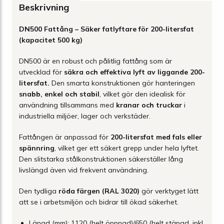
Beskrivning
DN500 Fattång – Säker fatlyftare för 200-litersfat
(kapacitet 500 kg)
DN500 är en robust och pålitlig fattång som är
utvecklad för
säkra och effektiva lyft av liggande 200-
litersfat.
Den smarta konstruktionen gör hanteringen
snabb, enkel och stabil
, vilket gör den idealisk för
användning tillsammans med
kranar och truckar
i
industriella miljöer, lager och verkstäder.
Fattången är anpassad för
200-litersfat med fals eller
spännring
, vilket ger ett säkert grepp under hela lyftet.
Den slitstarka stålkonstruktionen säkerställer lång
livslängd även vid frekvent användning.
Den tydliga
röda färgen (RAL 3020)
gör verktyget lätt
att se i arbetsmiljön och bidrar till ökad säkerhet.
Längd (mm): 1120 (helt öppnad)/650 (helt stängd, inkl.