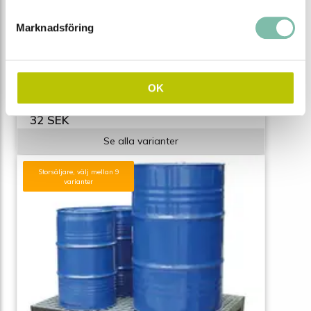
Marknadsföring
Montagehandske Tegera 777, tunn, PU-
doppad
OK
från
32 SEK
Se alla varianter
Storsäljare, välj mellan 9
varianter