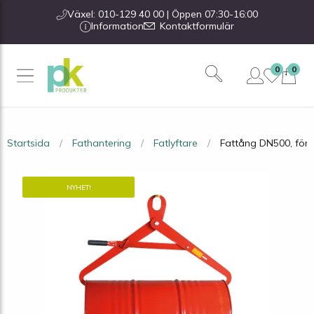
Växel: 010-129 40 00 | Öppen 07:30-16:00
Information
Kontaktformulär
0
0
Startsida
Fathantering
Fatlyftare
Fattång DN500, för l
NYHET!