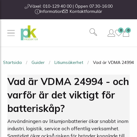
Växel: 010-129 40 00 | Öppen 07:30-16:00
Information
Kontaktformulär
0
0
Startsida
Guider
Litiumsäkerhet
Vad är VDMA 24994 - o
Vad är VDMA 24994 - och
varför är det viktigt för
batteriskåp?
Användningen av litiumjonbatterier ökar snabbt inom
industri, logistik, service och offentlig verksamhet.
Samtidigt ökar också risken för bränder kopplade till