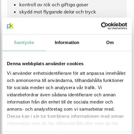
kontroll av rök och giftiga gaser
skydd mot flygande delar och tryck
Testerna utförs med kritiska batterityper för att
simulera både brand- och explosionsrisk. Ett skåp
klarar testet endast om inga lågor tränger ut och om
Samtycke
Information
Om
fastställda temperaturgränser inte överskrids.
Tidig varning och tekniska krav
Denna webbplats använder cookies
VDMA 24994 ställer även krav på att batteriskåp ska
Vi använder enhetsidentifierare för att anpassa innehållet
kunna varna omgivningen i tid vid avvikande
och annonserna till användarna, tillhandahålla funktioner
händelser. Därför omfattar riktlinjen krav på bland
för sociala medier och analysera vår trafik. Vi
annat rök- och temperaturdetektering samt
vidarebefordrar även sådana identifierare och annan
integrerade larm.
information från din enhet till de sociala medier och
Skåpen ska även kunna anslutas till extern
annons- och analysföretag som vi samarbetar med.
ventilation eller brandlarm och vara konstruerade så
Dessa kan i sin tur kombinera informationen med annan
att dörrar hålls stängda vid brand. Syftet är att
information som du har tillhandahållit eller som de har
begränsa branden till skåpet och skydda både
samlat in när du har använt deras tjänster.