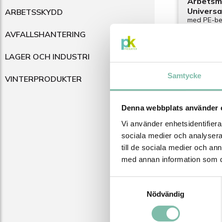
Arbetsm
Univers
ARBETSSKYDD
med PE-be
AVFALLSHANTERING
LAGER OCH INDUSTRI
2 758 SEK
1 655 
Samtycke
VINTERPRODUKTER
Produ
Denna webbplats använder 
Vi använder enhetsidentifierar
sociala medier och analysera 
till de sociala medier och a
med annan information som du 
Samtyckesval
Nödvändig
Miljöfoli