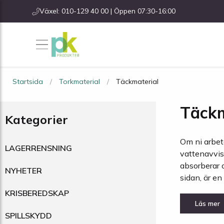
Växel: 010-129 40 00 | Öppen 07:30-16:00
Startsida
Torkmaterial
Täckmaterial
Täckm
Kategorier
Om ni arbet
LAGERRENSNING
vattenavvis
absorberar 
NYHETER
sidan, är en
KRISBEREDSKAP
SPILLSKYDD