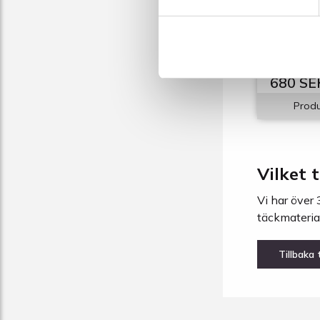
täckplas
100my
anpassad 
renovering
680 SE
Produ
Vilket 
Vi har över 
täckmaterial