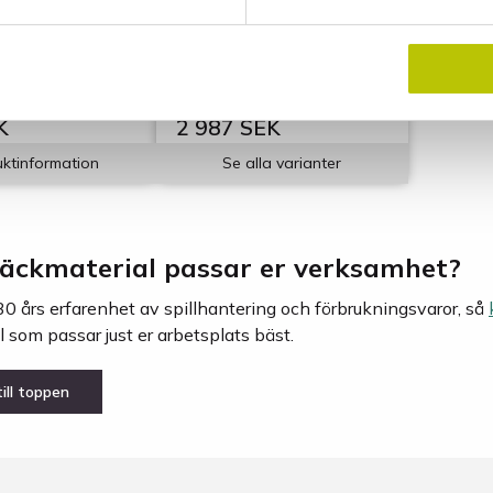
t 4 m bred,
Universal PIG Traffic
Mat
för bygg och
välj med eller utan fuktspärr
från
K
2 987 SEK
ktinformation
Se alla varianter
täckmaterial passar er verksamhet?
30 års erfarenhet av spillhantering och förbrukningsvaror, så
 som passar just er arbetsplats bäst.