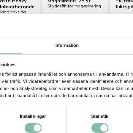
atta Heavy,
Magasinsfilt, 25 st
PK-täc
Skyddsfilt för magasinering
alabsorberande
fuktspä
lagd baksida
SEK
1 500 SEK
350 S
Information
ktinformation
Produktinformation
Pro
cookies
e för att anpassa innehållet och annonserna till användarna, tillh
vår trafik. Vi vidarebefordrar även sådana identifierare och anna
nnons- och analysföretag som vi samarbetar med. Dessa kan i sin
har tillhandahållit eller som de har samlat in när du har använt 
Inställningar
Statistik
e, transparent
Absorbentmatta