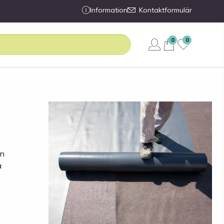
Information
Kontaktformulär
0
0
en
a