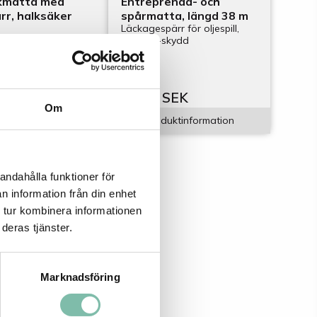
kmatta med
Entreprenad- och
rr, halksäker
spårmatta, längd 38 m
Läckagespärr för oljespill,
med UV-skydd
EK
6 659 SEK
Om
duktinformation
Produktinformation
andahålla funktioner för
n information från din enhet
 tur kombinera informationen
deras tjänster.
Marknadsföring