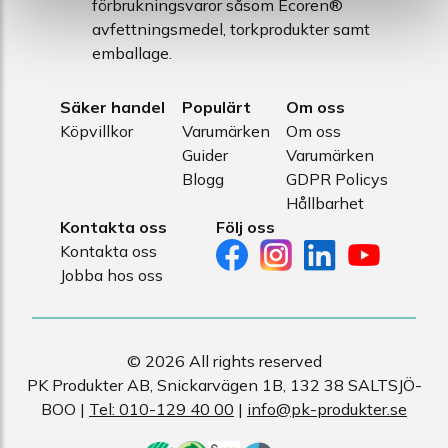
förbrukningsvaror såsom Ecoren®
avfettningsmedel, torkprodukter samt
emballage.
Säker handel
Populärt
Om oss
Köpvillkor
Varumärken
Om oss
Guider
Varumärken
Blogg
GDPR Policys
Hållbarhet
Kontakta oss
Följ oss
Kontakta oss
Jobba hos oss
© 2026 All rights reserved
PK Produkter AB, Snickarvägen 1B, 132 38 SALTSJÖ-
BOO |
Tel: 010-129 40 00
|
info@pk-produkter.se