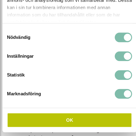
annons- och analysföretag som vi samarbetar med. Dessa
kan i sin tur kombinera informationen med annan
information som du har tillhandahållit eller som de har
samlat in när du har använt deras tjänster.
Samtyckesval
Nödvändig
Inställningar
Statistik
PK Produkter är sedan 1988 en ledande
Marknadsföring
leverantör av produkter och kunskap för
hållbar miljösäkerhet. Vi erbjuder
kompletta helhetslösningar inom
OK
vätskehantering och Spillify®
spillredskap. I vårt sortiment ingår även