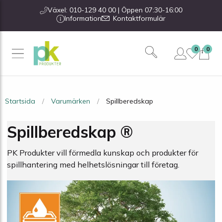
Växel: 010-129 40 00 | Öppen 07:30-16:00
Information
Kontaktformulär
0
0
Startsida
Varumärken
Spillberedskap
Spillberedskap ®
PK Produkter vill förmedla kunskap och produkter för
spillhantering med helhetslösningar till företag.