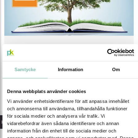
Inget spill ska hamna i vår miljö. Bristande kunskap och
felaktig hantering av miljöfarliga ämnen kan få allvarliga
Samtycke
Information
Om
konsekvenser för miljö och hälsa. Vi har ett effektivt
utbildningsprogram som ger bestående resultat.
Denna webbplats använder cookies
Målet är att när det sker ett spill ska alla veta vad de ska
göra för att förhindra spridning.
Vi använder enhetsidentifierare för att anpassa innehållet
och annonserna till användarna, tillhandahålla funktioner
för sociala medier och analysera vår trafik. Vi
Kategorier
vidarebefordrar även sådana identifierare och annan
information från din enhet till de sociala medier och