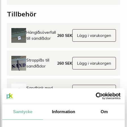
Tillbehör
Hänglåsöverfall
260 SEK
Lägg i varukorgen
till sandlådor
Stropplås till
260 SEK
Lägg i varukorgen
sandlådor
Sandhink med
610 SEK
Lägg i varukorgen
spade för
vägsand
Samtycke
Information
Om
BESKRIVNING
Beskrivning