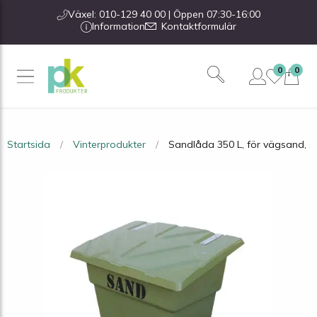
Växel: 010-129 40 00 | Öppen 07:30-16:00
Information
Kontaktformulär
0
0
Startsida
Vinterprodukter
Sandlåda 350 L, för vägsand, s