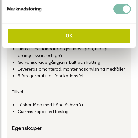
levereras omonterade och kommer med tydliga
Marknadsföring
monteringsanvisningar för enkel installation.
Texten "SAND" är standardtryck på sandlådan, men
möjlighet finns att välja en annan text som tillval.
OK
Välj mellan sex olika volymer 65-550 liter
Finns i sex standardfärger: mossgrön, blå, gul,
orange, svart och grå
Galvaniserade gångjärn, bult och kätting
Levereras omonterad, monteringsanvisning medföljer
5 års garanti mot fabrikationsfel
Tillval:
Låsbar låda med hänglåsöverfall
Gummistropp med beslag
Egenskaper