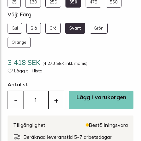
65
130
250
350
475
550
Välj: Färg
Gul
Blå
Grå
Svart
Grön
Orange
3 418 SEK
(4 273 SEK inkl. moms)
Lägg till i lista
Antal st
Lägg i varukorgen
-
+
Tillgänglighet
Beställningsvara
Beräknad leveranstid 5-7 arbetsdagar