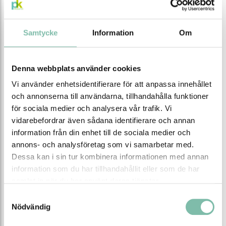
Spänning ut (V)
230
Batterispänning (V)
10-15,5
Samtycke
Information
Om
Egenförbrukning (W)
14
EAN
7028640057782
Denna webbplats använder cookies
Vi använder enhetsidentifierare för att anpassa innehållet
och annonserna till användarna, tillhandahålla funktioner
Tipsa
Ring oss
Maila oss
för sociala medier och analysera vår trafik. Vi
vidarebefordrar även sådana identifierare och annan
Ladda ner produktblad
information från din enhet till de sociala medier och
annons- och analysföretag som vi samarbetar med.
Dessa kan i sin tur kombinera informationen med annan
Relaterade produkter
information som du har tillhandahållit eller som de har
samlat in när du har använt deras tjänster.
Samtyckesval
Nödvändig