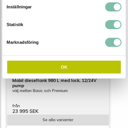
Inställningar
Statistik
Marknadsföring
OK
Mobil dieseltank 980 L med lock, 12/24V
pump
välj mellan Basic och Premium
från
23 995 SEK
Se alla varianter