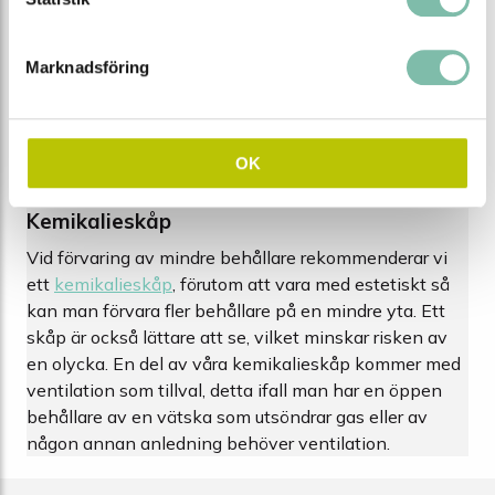
med fatbockar så är de idealiska för omtappning
av miljöfarliga vätskor. Dropp och spill hamnar i
Marknadsföring
karen och grundvattnet skyddas.
Om du vid transport av fat och småbehållare inte
vill avstå från det skydd ett uppsamlingskar ger,
finns det även
mobila uppsamlingskar
av plast
OK
eller stål.
Kemikalieskåp
Vid förvaring av mindre behållare rekommenderar vi
ett
kemikalieskåp
, förutom att vara med estetiskt så
kan man förvara fler behållare på en mindre yta. Ett
skåp är också lättare att se, vilket minskar risken av
en olycka. En del av våra kemikalieskåp kommer med
ventilation som tillval, detta ifall man har en öppen
behållare av en vätska som utsöndrar gas eller av
någon annan anledning behöver ventilation.