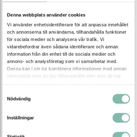
spillbarriärer som kan formas efter underlag och
område. Alla våra barriärer kommer i tydliga
Denna webbplats använder cookies
signalfärger för ökad säkerhet.
Vi använder enhetsidentifierare för att anpassa innehållet
Uppsamlingskar och kärl
och annonserna till användarna, tillhandahålla funktioner
för sociala medier och analysera vår trafik. Vi
Förvarar ni kemikalier i fat, dunkar eller IBC:er
vidarebefordrar även sådana identifierare och annan
rekommenderar vi uppsamlingskar. Med ett brett
information från din enhet till de sociala medier och
utbud av storlekar och uppsamlingsvolym passar
annons- och analysföretag som vi samarbetar med.
denna lösning de allra flesta. Vilken typ av kärl som
Dessa kan i sin tur kombinera informationen med annan
passar er bäst beror på vilken vätska ni ska förvara.
information som du har tillhandahållit eller som de har
Aggressiva kemikalier kräver korrosionsfria kärl av stål
samlat in när du har använt deras tjänster.
eller plast. Vid brännbara och miljöfarliga vätskor bör
det räcka med förzinkade eller eller lackerade
Samtyckesval
uppsamlingskärl.
Nödvändig
Om farliga ämnen inte bara ska lagras, utan
Inställningar
även kunna fyllas på kommer
våra
avtappningsstationer med
uppsamlingskar
till användning. I kombination
Statistik