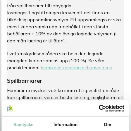
från spillbarriärer till inbyggda
lösningar. Lagstiftningen kräver att det finns en
tillräcklig uppsamlingsvolym. Ett uppsamlingskar ska
minst kunna samla upp innehållet i den största
behållaren + 10% av den övriga lagrade volymen (i
den mån lagring är tillåten).
I vattenskyddsområden ska hela den lagrade
mängden kunna samlas upp (100 %). Se våra
produkter inom
kemikalieförvaring och invallning
.
Spillbarriärer
Förvarar ni mycket vätska inom ett specifikt område
kan spillbarriärer vara er bästa lösning, möjligheten att
valla in hela områden med överkörningsbara barriärer
gör denna lösning optimalt för lager och större
industrier. Våra spill- och avspärrningsbarriärer finns
Samtycke
Information
Om
som fasta T-lister, runda barriärer eller flexibla