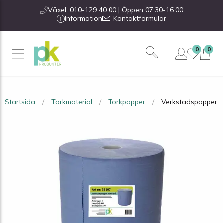
Växel: 010-129 40 00 | Öppen 07:30-16:00
Information
Kontaktformulär
0
0
Startsida
Torkmaterial
Torkpapper
Verkstadspapper B