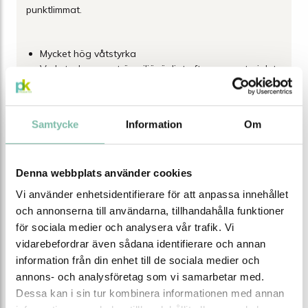
punktlimmat.
Mycket hög våtstyrka
Verkstadspappret är miljövänligt eftersom materialet
är återvunnet!
Samtycke
Information
Om
Denna webbplats använder cookies
Egenskaper
Vi använder enhetsidentifierare för att anpassa innehållet
och annonserna till användarna, tillhandahålla funktioner
för sociala medier och analysera vår trafik. Vi
Färg
Blå
vidarebefordrar även sådana identifierare och annan
Material
Återvunnet
information från din enhet till de sociala medier och
annons- och analysföretag som vi samarbetar med.
Längd (m/rulle)
360
Dessa kan i sin tur kombinera informationen med annan
Bredd (mm)
370