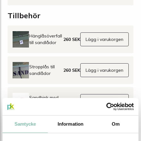
Tillbehör
Hänglåsöverfall
260 SEK
Lägg i varukorgen
till sandlådor
Stropplås till
260 SEK
Lägg i varukorgen
sandlådor
Sandhink med
610 SEK
Lägg i varukorgen
spade för
vägsand
Samtycke
Information
Om
BESKRIVNING
Beskrivning