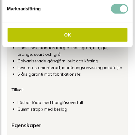
levereras omonterade och kommer med tydliga
Marknadsföring
monteringsanvisningar för enkel installation.
Texten "SAND" är standardtryck på sandlådan, men
möjlighet finns att välja en annan text som tillval.
OK
Välj mellan sex olika volymer 65-550 liter
Finns i sex standardfärger: mossgrön, blå, gul,
orange, svart och grå
Galvaniserade gångjärn, bult och kätting
Levereras omonterad, monteringsanvisning medföljer
5 års garanti mot fabrikationsfel
Tillval:
Låsbar låda med hänglåsöverfall
Gummistropp med beslag
Egenskaper