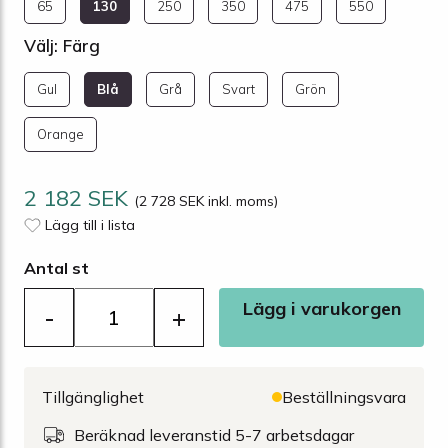
65
130
250
350
475
550
Välj: Färg
Gul
Blå
Grå
Svart
Grön
Orange
2 182 SEK
(2 728 SEK inkl. moms)
Lägg till i lista
Antal st
Lägg i varukorgen
-
+
Tillgänglighet
Beställningsvara
Beräknad leveranstid 5-7 arbetsdagar