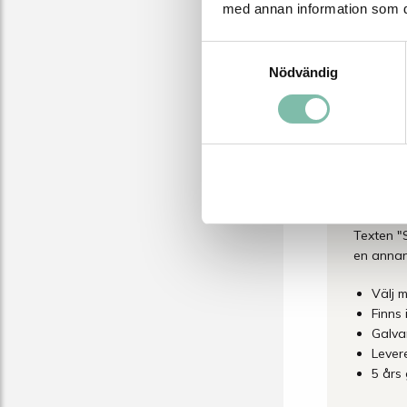
läge när 
med annan information som du 
För enke
Samtyckesval
gör att d
Nödvändig
eller sal
snyggt u
Sandlådo
busshåll
gångban
montering
Texten "
en annan 
Välj m
Finns 
Galva
Lever
5 års 