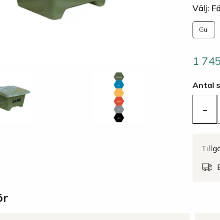
Välj: F
Gul
1 74
Antal 
-
Tillg
ör