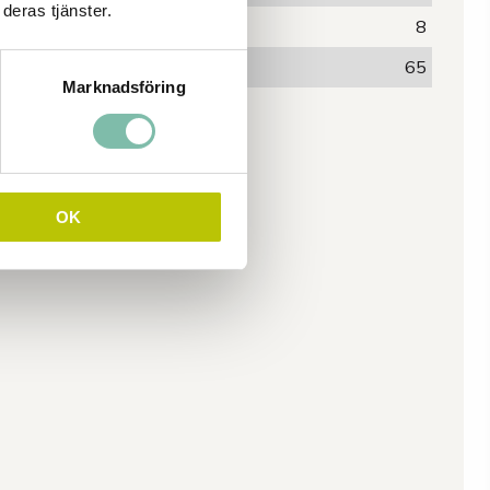
deras tjänster.
Vikt (kg)
8
Volym (L)
65
Marknadsföring
OK