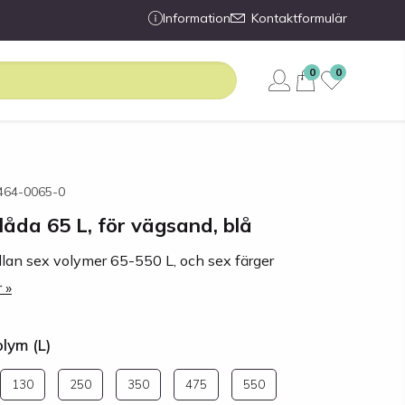
Information
Kontaktformulär
0
0
7464-0065-0
åda 65 L, för vägsand, blå
llan sex volymer 65-550 L, och sex färger
 »
olym (L)
130
250
350
475
550