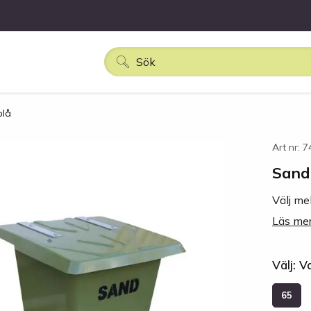
blå
Art nr: 
Sandl
Välj me
Läs mer
Välj: V
65