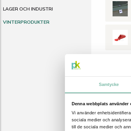
LAGER OCH INDUSTRI
VINTERPRODUKTER
BESKRI
Beskri
Samtycke
Våra
hö
modern o
Denna webbplats använder 
korrugera
helt slät
Vi använder enhetsidentifierar
gångjärn
sociala medier och analysera 
vind. Inv
till de sociala medier och a