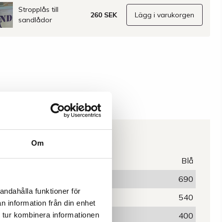
Stropplås till
260 SEK
Lägg i varukorgen
sandlådor
Egenskaper
Om
Färg
Blå
Bredd (mm)
690
andahålla funktioner för
Djup (mm)
540
n information från din enhet
Höjd (mm)
400
 tur kombinera informationen