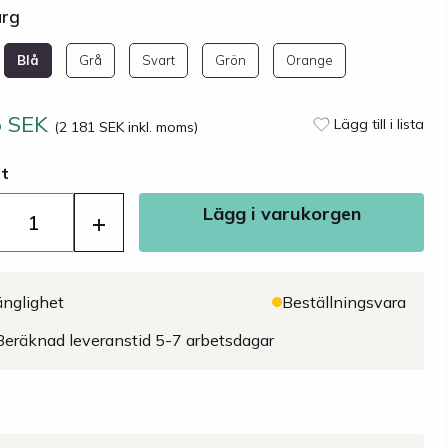
ärg
Blå
Grå
Svart
Grön
Orange
5 SEK
Lägg till i lista
(2 181 SEK inkl. moms)
st
Lägg i varukorgen
+
änglighet
Beställningsvara
Beräknad leveranstid 5-7 arbetsdagar