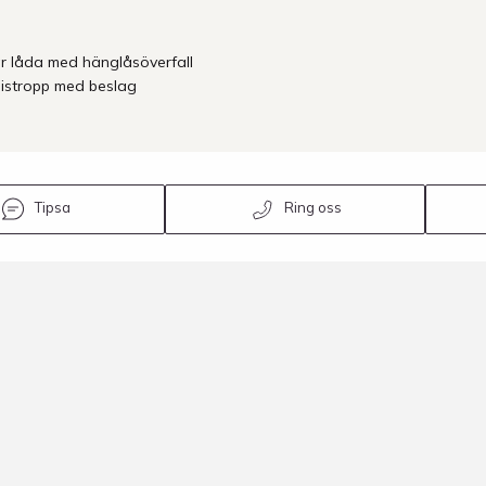
r låda med hänglåsöverfall
stropp med beslag
Tipsa
Ring oss