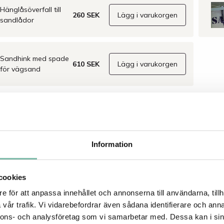
Hänglåsöverfall till
260 SEK
Lägg i varukorgen
sandlådor
Sandhink med spade
610 SEK
Lägg i varukorgen
för vägsand
VNING
vning
Information
gkvalitativa sandlådor
i vakuuminjicerad polyester erbjuder en
ch hållbar lösning för vinterväghållning. Konstruktionen med ett
cookies
t lock ger extra stabilitet och styrka, och både insida och utsida är
a för en säker och stilren finish utan råytor. Alla beslag, inklusive
e för att anpassa innehållet och annonserna till användarna, tillh
, bultar och kätting, är galvaniserade för att stå emot väder och
vår trafik. Vi vidarebefordrar även sådana identifierare och anna
ändigt finns en kätting monterad som håller locket uppe i ett bekvämt
nnons- och analysföretag som vi samarbetar med. Dessa kan i sin