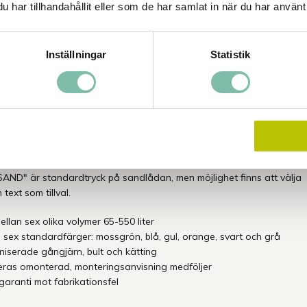
det är öppet.
har tillhandahållit eller som de har samlat in när du har använt 
l hantering är varje sandlåda utrustad med 10 cm höga ben, vilket
e smidigt kan flyttas med truck. Perfekta för förvaring av vägsand
Inställningar
Statistik
t och designade för att smälta in i omgivningen med ett praktiskt och
tseende.
rna är lämpliga för användning på trafikplatser,
platser, järnvägsstationer, parkeringsplatser, torg och vid
or.
De levereras omonterade och kommer med tydliga
sanvisningar för enkel installation.
SAND" är standardtryck på sandlådan, men möjlighet finns att välja
text som tillval.
ellan sex olika volymer 65-550 liter
i sex standardfärger: mossgrön, blå, gul, orange, svart och grå
niserade gångjärn, bult och kätting
eras omonterad, monteringsanvisning medföljer
garanti mot fabrikationsfel