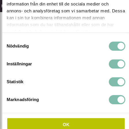
information från din enhet till de sociala medier och
Kategorier
annons- och analysföretag som vi samarbetar med. Dessa
kan i sin tur kombinera informationen med annan
information som du har tillhandahållit eller som de har
samlat in när du har använt deras tjänster.
Samtyckesval
Nödvändig
Inställningar
Statistik
Marknadsföring
PK Produkter är sedan 1988 en ledande
leverantör av produkter och kunskap för
hållbar miljösäkerhet. Vi erbjuder
OK