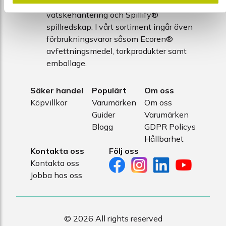
kompletta helhetslösningar inom
vätskehantering och Spillify®
spillredskap. I vårt sortiment ingår även
förbrukningsvaror såsom Ecoren®
avfettningsmedel, torkprodukter samt
emballage.
Säker handel
Populärt
Om oss
Köpvillkor
Varumärken
Om oss
Guider
Varumärken
Blogg
GDPR Policys
Hållbarhet
Kontakta oss
Följ oss
Kontakta oss
Jobba hos oss
© 2026 All rights reserved