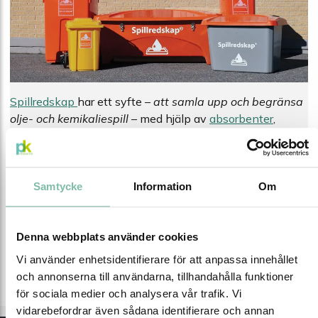
Spillredskap
har ett syfte –
att samla upp och begränsa
olje- och kemikaliespill
– med hjälp av
absorbenter
,
torkprodukter
, spadar, vagnar, kärl och
uppsamlingskar
.
Våra
skyltar med spillskyddssymbol
ger en tydlig
vägledning var spillredskapen förvaras på företaget.
Samtycke
Information
Om
Se även
Brunnstätning
Denna webbplats använder cookies
Spillkit
Vi använder enhetsidentifierare för att anpassa innehållet
Länsor
och annonserna till användarna, tillhandahålla funktioner
Granulat
för sociala medier och analysera vår trafik. Vi
vidarebefordrar även sådana identifierare och annan