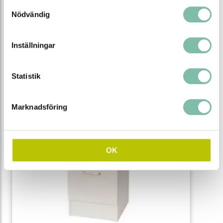
välj mellan 3 färger
Samtyckesval
Nödvändig
från
4 278 SEK
Inställningar
Se alla varianter
Statistik
Marknadsföring
OK