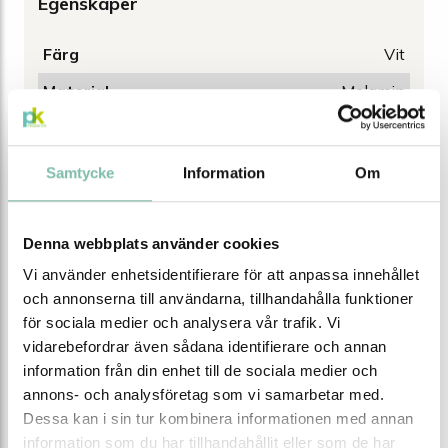
Egenskaper
Färg
Vit
Material
Melamin
Bredd (mm)
1075
Djup (mm)
440
Samtycke
Information
Om
Höjd (mm)
1000
Höjd framkant (mm)
930
Denna webbplats använder cookies
Antal/pall
2
Vi använder enhetsidentifierare för att anpassa innehållet
och annonserna till användarna, tillhandahålla funktioner
för sociala medier och analysera vår trafik. Vi
vidarebefordrar även sådana identifierare och annan
Tipsa
Ring oss
Maila oss
information från din enhet till de sociala medier och
Ladda ner produktblad
annons- och analysföretag som vi samarbetar med.
Dessa kan i sin tur kombinera informationen med annan
information som du har tillhandahållit eller som de har