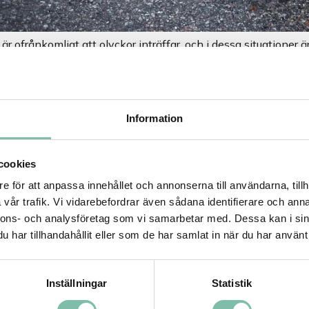
 är ofrånkomligt att olyckor inträffar, och i dessa situationer 
nario är utsläpp eller spill av vattenskadande vätskor, där b
hindra miljöskador och spridning av hälsofarliga ämnen i av
nnstätningsprodukter
in i bilden. Från brunnsmattor till speci
 effektivt säkra alla brunnar inom ett spillområde.
Information
R-Brunnstätning
cookies
r
ADR Brunnstätning
är utformad specifikt för dagvattenbrun
ol. Denna lösning är i linje med polisens och MSBs (Myndigh
e för att anpassa innehållet och annonserna till användarna, tillh
ommendationer. Polismyndigheten har klargjort att om en 
vår trafik. Vi vidarebefordrar även sådana identifierare och anna
transporten, kommer kravet på tätningsanordning för brunn o
nnons- och analysföretag som vi samarbetar med. Dessa kan i sin
ser i Sverige.
har tillhandahållit eller som de har samlat in när du har använt 
unnstätningsmatta
Inställningar
Statistik
nnstätningsmattan
är en mångsidig lösning som fungerar båd