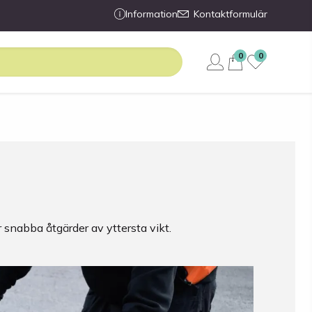
Information
Kontaktformulär
0
0
är snabba åtgärder av yttersta vikt.