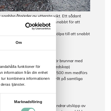
är snabba åtgärder av yttersta vikt. Ett sådant
runnar och avlopp måste säkras snabbt för att
loppssystemet. Där kommer våra
alanpassade lösningar, kan vi hjälpa till att snabbt
Om
nar men passar också utmärkt för brunnar med
eten för samhällsskydd och beredskap)
andahålla funktioner för
tätning med måtten 1500 mm x 1500 mm medförs
n information från din enhet
ch avlopp att anses vara uppfyllt på samtliga
 tur kombinera informationen
deras tjänster.
Marknadsföring
e inom- och utomhus och förhindrar utsläpp av