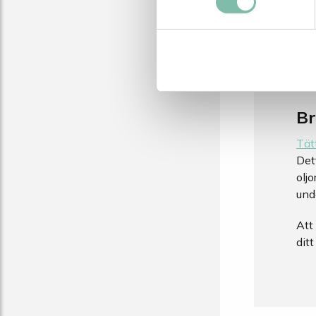
kem
fas
tem
För
för
Br
Tät
Det
olj
und
Att
ditt