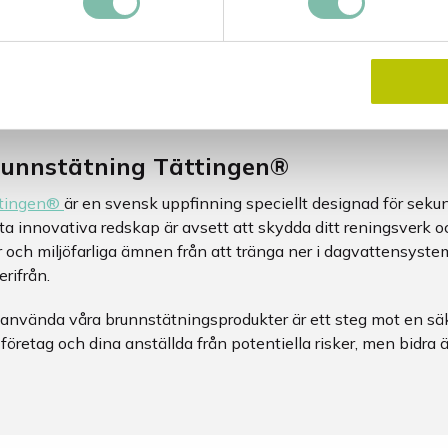
ikalier och olja i dagvattenbrunnar. Mattan är gjord av icke-
t på underlaget, vilket gör det lätt att avlägsna när faran är ö
peraturer mellan -15ºC och +80ºC, vilket gör dem till en pålitli
 att förstärka dess livslängd och hållbarhet, är varje brunnsma
varing när den inte används.
unnstätning Tättingen®
tingen®
är en svensk uppfinning speciellt designad för sek
ta innovativa redskap är avsett att skydda ditt reningsverk 
or och miljöfarliga ämnen från att tränga ner i dagvattensys
erifrån.
 använda våra brunnstätningsprodukter är ett steg mot en säk
 företag och dina anställda från potentiella risker, men bidra ä