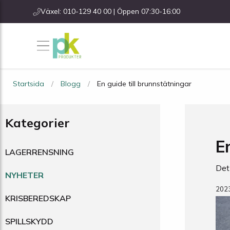
Växel: 010-129 40 00 | Öppen 07:30-16:00
Startsida
Blogg
En guide till brunnstätningar
Kategorier
E
LAGERRENSNING
Det
NYHETER
202
KRISBEREDSKAP
SPILLSKYDD