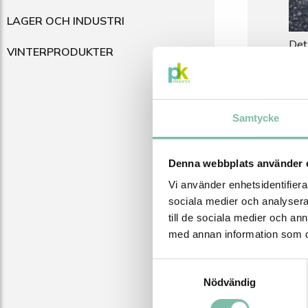
LAGER OCH INDUSTRI
Det
VINTERPRODUKTER
sce
för
bru
och
Samtycke
AD
Denna webbplats använder 
Vå
kup
Vi använder enhetsidentifierar
rek
sociala medier och analysera 
på 
till de sociala medier och a
plat
med annan information som du 
Br
Samtyckesval
Nödvändig
Bru