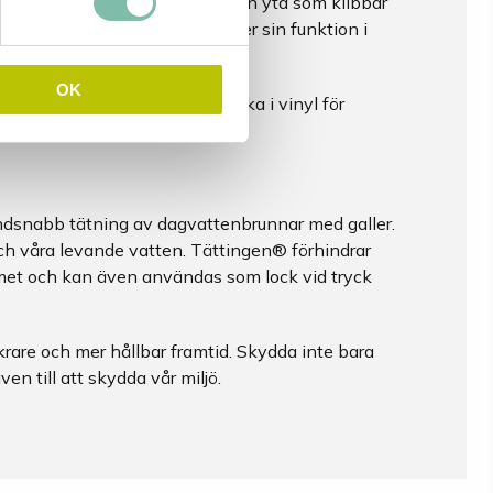
absorberande material och har en yta som klibbar
ver. Våra brunnsmattor bibehåller sin funktion i
g lösning i de flesta klimat.
OK
tta förpackad i en praktisk väska i vinyl för
undsnabb tätning av dagvattenbrunnar med galler.
och våra levande vatten. Tättingen® förhindrar
temet och kan även användas som lock vid tryck
rare och mer hållbar framtid. Skydda inte bara
ven till att skydda vår miljö.