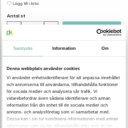
Lägg till i lista
Antal st
Lägg i varukorgen
-
+
Samtycke
Information
Om
Tillgänglighet
Lagervara
Beräknad leveranstid 1-2 arbetsdagar
Denna webbplats använder cookies
Vi använder enhetsidentifierare för att anpassa innehållet
BESKRIVNING
och annonserna till användarna, tillhandahålla funktioner
för sociala medier och analysera vår trafik. Vi
Beskrivning
vidarebefordrar även sådana identifierare och annan
information från din enhet till de sociala medier och
Låsbar tratt av PE 3,2 L - Fattratt av miljövänlig polyeten
annons- och analysföretag som vi samarbetar med.
(PE). Passar fat med 2" sprundhål och till behållare/dunk
Dessa kan i sin tur kombinera informationen med annan
med 60 (mm) utvändig gänga ihop med adapter, art 87-
information som du har tillhandahållit eller som de har
10046022. Tratten kan låsas (lås ingår ej) .