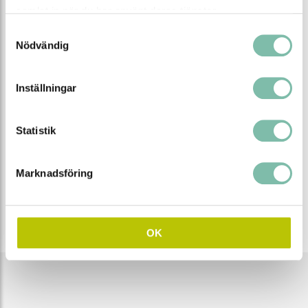
samlat in när du har använt deras tjänster.
Egenskaper
Samtyckesval
Nödvändig
Material
Polyeten (PE)
Volym (L)
3,2
Inställningar
Diameter (mm)
250
Statistik
EAN
7340082707422
Marknadsföring
Tipsa
Ring oss
Maila oss
Ladda ner produktblad
OK