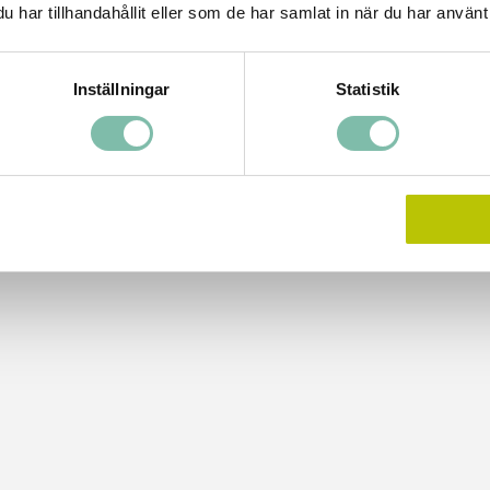
anslang Ø38 mm med ändstycke i båda ändar, ATEX. Tillbehör till
har tillhandahållit eller som de har samlat in när du har använt 
sug SPILLVAC.
Inställningar
Statistik
Tipsa
Ring oss