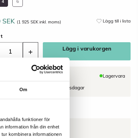
4
6
0 SEK
Lägg till i lista
(1 925 SEK inkl. moms)
st
Lägg i varukorgen
+
änglighet
Lagervara
Beräknad leveranstid 2-4 arbetsdagar
Om
andahålla funktioner för
n information från din enhet
Egenskaper
 tur kombinera informationen