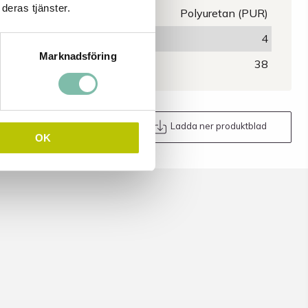
deras tjänster.
Slangmaterial
Polyuretan (PUR)
Slanglängd (m)
4
Marknadsföring
Slangdiameter (mm)
38
Maila oss
Ladda ner produktblad
OK