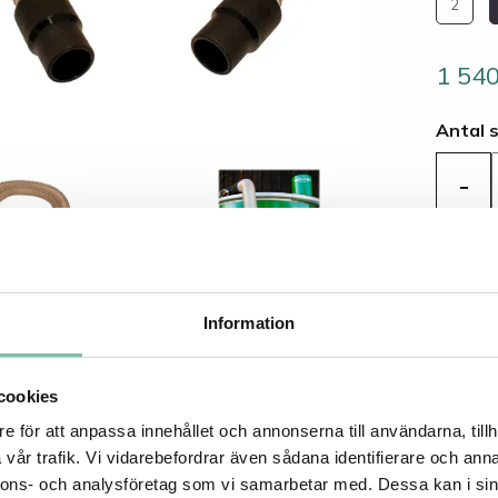
2
1 54
Antal 
-
Tillg
Information
VNING
cookies
e för att anpassa innehållet och annonserna till användarna, tillh
vår trafik. Vi vidarebefordrar även sådana identifierare och anna
vning
nnons- och analysföretag som vi samarbetar med. Dessa kan i sin