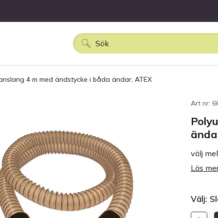
anslang 4 m med ändstycke i båda ändar, ATEX
Art nr: 
Poly
ända
välj mel
Läs mer
Välj: S