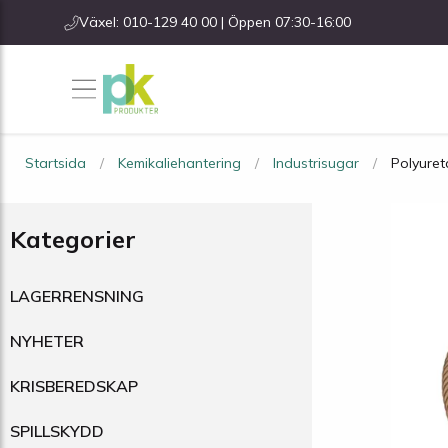
Växel: 010-129 40 00 | Öppen 07:30-16:00
Startsida
Kemikaliehantering
Industrisugar
Polyuret
Kategorier
LAGERRENSNING
NYHETER
KRISBEREDSKAP
SPILLSKYDD