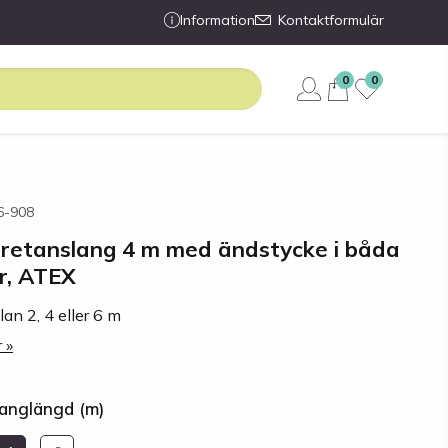
Information
Kontaktformulär
0
0
66-908
uretanslang 4 m med ändstycke i båda
r, ATEX
lan 2, 4 eller 6 m
 »
langlängd (m)