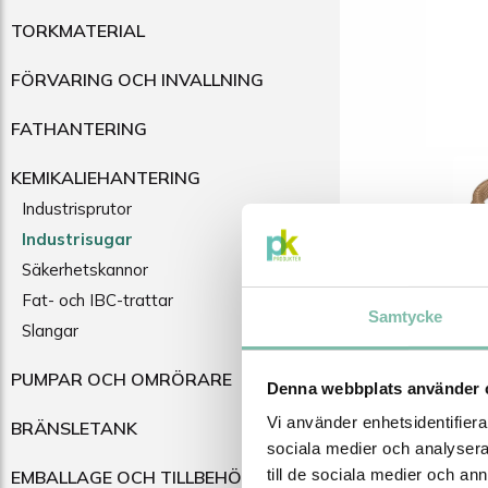
TORKMATERIAL
FÖRVARING OCH INVALLNING
FATHANTERING
KEMIKALIEHANTERING
Industrisprutor
Industrisugar
Säkerhetskannor
Fat- och IBC-trattar
Samtycke
Slangar
PUMPAR OCH OMRÖRARE
BESKRI
Denna webbplats använder 
Vi använder enhetsidentifierar
BRÄNSLETANK
sociala medier och analysera 
Beskri
till de sociala medier och a
EMBALLAGE OCH TILLBEHÖR