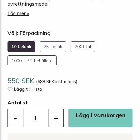
avfettningsmedel
Läs mer »
Välj: Förpackning
10 L dunk
25 L dunk
200 L fat
1000 L IBC-behållare
550 SEK
(688 SEK inkl. moms)
Lägg till i lista
Antal st
Lägg i varukorgen
-
+