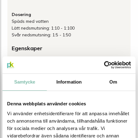
Dosering
Späds med vatten
Lätt nedsmutsning: 1:10 - 1:100
Svår nedsmutsning: 1:5 - 1:50
Egenskaper
Förpackning
10 L dunk
Antal förp/pall
60
Samtycke
Information
Om
Färg
färglös
Lukt
svag lukt
Denna webbplats använder cookies
pH-värde
12-13
Vi använder enhetsidentifierare för att anpassa innehållet
Relativ densitet (kg/L)
1,030
och annonserna till användarna, tillhandahålla funktioner
för sociala medier och analysera vår trafik. Vi
Miljömärkning
Svanen
vidarebefordrar även sådana identifierare och annan