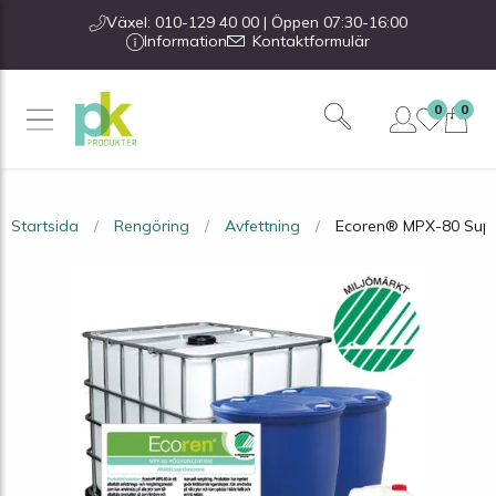
Växel: 010-129 40 00 | Öppen 07:30-16:00
Information
Kontaktformulär
0
0
Startsida
Rengöring
Avfettning
Ecoren® MPX-80 Superk