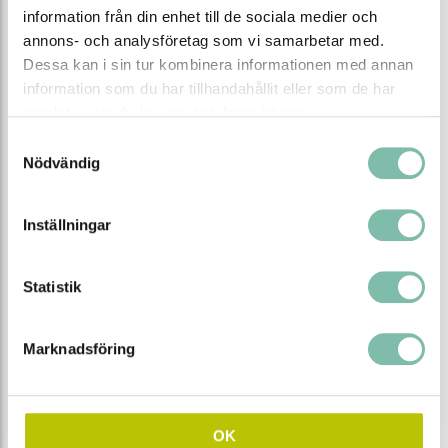
information från din enhet till de sociala medier och
UN-nummer
1719
annons- och analysföretag som vi samarbetar med.
Typ av kem
Alkalisk avfettning
Dessa kan i sin tur kombinera informationen med annan
information som du har tillhandahållit eller som de har
SDS-ID
68369
samlat in när du har använt deras tjänster.
UFI-kod
0S00-W05A-C00V-JCYX
Samtyckesval
Nödvändig
EAN
7340082700010
Inställningar
Tipsa
Ring oss
Maila oss
Ladda ner produktblad
Statistik
Marknadsföring
Relaterade produkter
OK