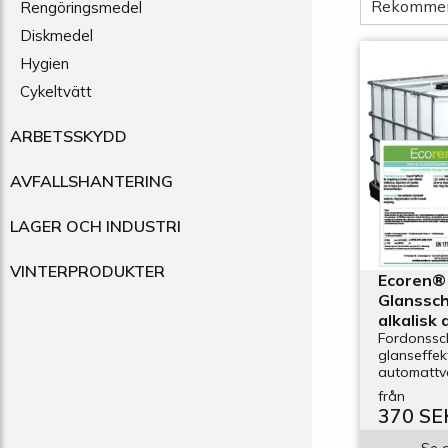
Rekomme
Rengöringsmedel
Diskmedel
Hygien
Cykeltvätt
ARBETSSKYDD
AVFALLSHANTERING
LAGER OCH INDUSTRI
VINTERPRODUKTER
Ecoren®
Glanssc
alkalisk
Fordonssc
glanseffek
automattv
från
370 SE