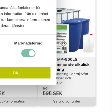
andahålla funktioner för
n information från din enhet
 tur kombinera informationen
deras tjänster.
Marknadsföring
mer
Ecoren MP-800LS
baserad
Lågskummande alkalisk
mpare 5 L
avfettning
OK
För användning i detaljtvätt-,
skurmaskiner och
tvättmusslor
från
EK
595 SEK
duktinformation
Se alla varianter