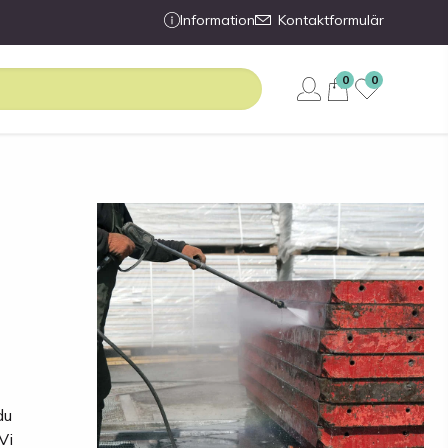
Information
Kontaktformulär
0
0
du
Vi