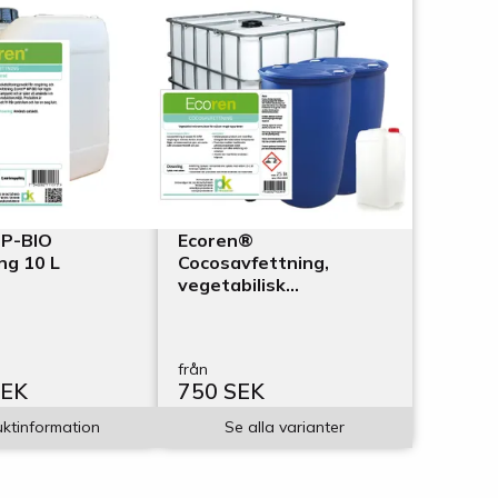
MP-BIO
Ecoren®
ng 10 L
Cocosavfettning,
vegetabilisk
mikroemulsion för
svårare
rengöringsarbeten
från
SEK
750 SEK
ktinformation
Se alla varianter