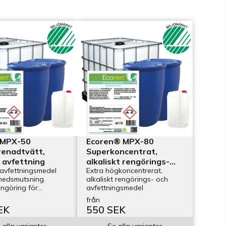
 MPX-50
Ecoren® MPX-80
renadtvätt,
Superkoncentrat,
k avfettning
alkaliskt rengörings-
t avfettningsmedel
Extra högkoncentrerat,
och avfettningsmedel
 nedsmutsning.
alkaliskt rengörings- och
engöring för
avfettningsmedel
nadmaskiner.
från
EK
550 SEK