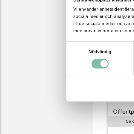
Vi använder enhetsidentifierar
sociala medier och analysera 
till de sociala medier och a
med annan information som du 
Samtyckesval
Nödvändig
Ecoren®
Kallavfe
Vinterprod
fordonstvä
kallavfett
även funge
ytor.
Offertp
Se a