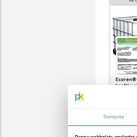
Se a
Ecoren®
kraftig 
Extra kraft
rengörings
avfettning
från
Samtycke
315 SE
Se a
Denna webbplats använder 