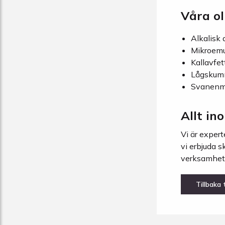
Våra ol
Alkalisk 
Mikroemul
Kallavfet
Lågskumm
Svanenmä
Allt in
Vi är exper
vi erbjuda s
verksamhet