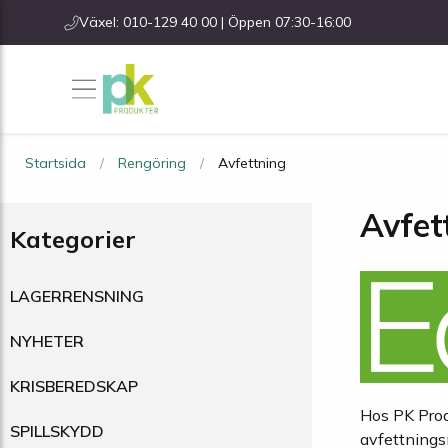
Växel: 010-129 40 00 | Öppen 07:30-16:00
Startsida
Rengöring
Avfettning
Avfet
Kategorier
LAGERRENSNING
NYHETER
KRISBEREDSKAP
Hos PK Produ
SPILLSKYDD
avfettningsm