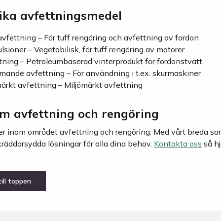
ika avfettningsmedel
avfettning – För tuff rengöring och avfettning av fordon
sioner – Vegetabilisk, för tuff rengöring av motorer
tning – Petroleumbaserad vinterprodukt för fordonstvätt
ande avfettning – För användning i t.ex. skurmaskiner
rkt avfettning – Miljömärkt avfettning
om avfettning och rengöring
ter inom området avfettning och rengöring. Med vårt breda s
kräddarsydda lösningar för alla dina behov.
Kontakta oss
så hj
.