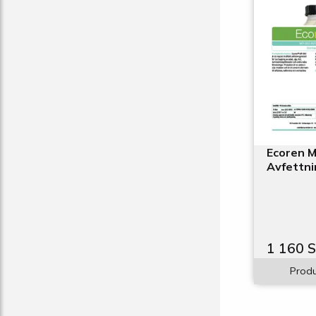
Ecoren 
Avfettni
1 160 
Produ