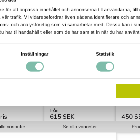
e för att anpassa innehållet och annonserna till användarna, tillh
vår trafik. Vi vidarebefordrar även sådana identifierare och anna
nnons- och analysföretag som vi samarbetar med. Dessa kan i sin
har tillhandahållit eller som de har samlat in när du har använt 
Inställningar
Statistik
 MP-61F
Ecoren® MP-71 Micro
Defoa
ttning
Duo, kombinerat
silikon
ukt för
bilschampo och
skumdä
tt. Lågaromatiskt
Esterbaserad mikroemulsion.
avfettningsmedel.
ningsmedel som
rar på fuktiga
från
ris
615 SEK
450 S
lla varianter
Se alla varianter
Pro