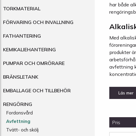
har både alk
TORKMATERIAL
rengörings
FÖRVARING OCH INVALLNING
Alkalis
FATHANTERING
Med alkalisk
föroreningar
KEMIKALIEHANTERING
produkter är
arbetsförhå
PUMPAR OCH OMRÖRARE
avfettning 
koncentrati
BRÄNSLETANK
EMBALLAGE OCH TILLBEHÖR
RENGÖRING
Fordonsvård
Avfettning
Pris
Tvätt- och skölj