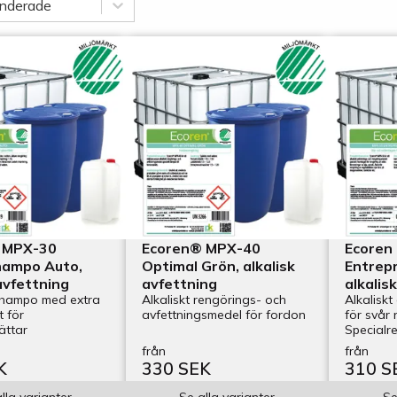
nderade
 MPX-30
Ecoren® MPX-40
Ecoren
hampo Auto,
Optimal Grön, alkalisk
Entrep
 avfettning
avfettning
alkalis
hampo med extra
Alkaliskt rengörings- och
Alkalisk
t för
avfettningsmedel för fordon
för svår
ättar
Specialr
entrepre
från
från
K
330 SEK
310 S