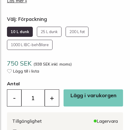
Läs mer »
Välj: Förpackning
10 L dunk
25 L dunk
200 L fat
1000 L IBC-behållare
750 SEK
(938 SEK inkl. moms)
Lägg till i lista
Antal
Lägg i varukorgen
-
+
Tillgänglighet
Lagervara