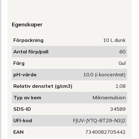
Egenskaper
Förpackning
10 L dunk
Antal förp/pall
60
Färg
Gul
pH-värde
10,0 (i koncentrat)
Relativ densitet (g/cm3)
1,08
Typ av kem
Mikroemulsion
SDS-ID
34589
UFI-kod
FJUV-JYTQ-8T29-N3J2
EAN
7340082705442