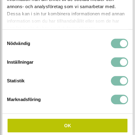
annons- och analysföretag som vi samarbetar med.
Dessa kan i sin tur kombinera informationen med annan
information som du har tillhandahållit eller som de har
samlat in när du har använt deras tjänster.
Absorbent Spillify Universal ark i box med
Samtyckesval
bärhandtag
Nödvändig
Inställningar
från
340 SEK
Produktinformation
Statistik
Storsäljare, välj mellan 9
varianter
Marknadsföring
OK