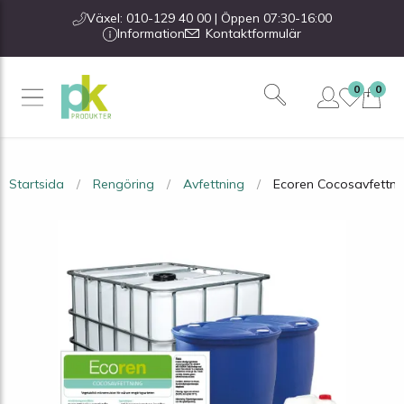
Växel: 010-129 40 00 | Öppen 07:30-16:00
Information
Kontaktformulär
0
0
Startsida
Rengöring
Avfettning
Ecoren Cocosavfettnin