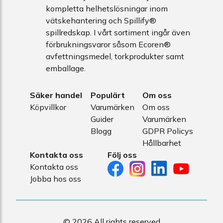
kompletta helhetslösningar inom
vätskehantering och Spillify®
spillredskap. I vårt sortiment ingår även
förbrukningsvaror såsom Ecoren®
avfettningsmedel, torkprodukter samt
emballage.
Säker handel
Populärt
Om oss
Köpvillkor
Varumärken
Om oss
Guider
Varumärken
Blogg
GDPR Policys
Hållbarhet
Kontakta oss
Följ oss
Kontakta oss
Jobba hos oss
© 2026 All rights reserved