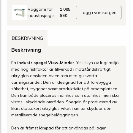
Väggarm för
1 085
Lägg i varukorgen
industrispegel
SEK
BESKRIVNING
Beskrivning
En
industrispegel View-Minder
för tillsyn av lagermiljö
med hög riskfaktor är tillverkad i motståndskraftigt
akrylglas omsluten av en ram med gulsvarta
varningsränder. Den är designad för att förebygga
säkerhet, trygghet samt produktivitet på arbetsplatsen.
Den kan både placeras inomhus som utomhus, men ska
vistas i skyddade områden. Spegeln är producerad av
klart stötsäkert akrylglas vilket i sin tur skyddar den
metalliserade spegelbeläggningen.
Den är främst lämpad för att användas på lager,