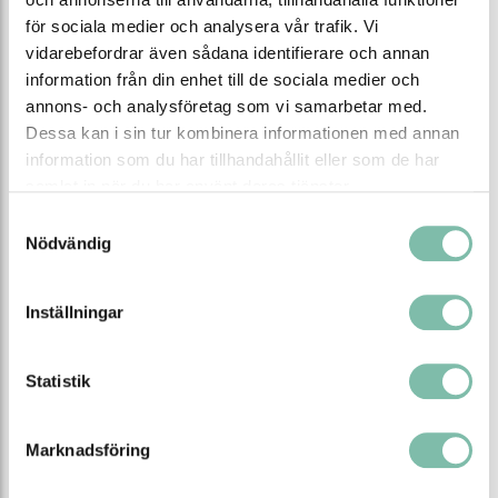
för sociala medier och analysera vår trafik. Vi
vidarebefordrar även sådana identifierare och annan
information från din enhet till de sociala medier och
annons- och analysföretag som vi samarbetar med.
Dessa kan i sin tur kombinera informationen med annan
information som du har tillhandahållit eller som de har
samlat in när du har använt deras tjänster.
Vidvinkelspegel med magnethållare
Samtyckesval
välj mellan olika siktavstånd
Nödvändig
Inställningar
från
1 450 SEK
Se alla varianter
Statistik
Relaterade produkter
Marknadsföring