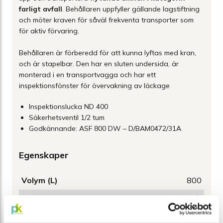
farligt avfall
. Behållaren uppfyller gällande lagstiftning
och möter kraven för såväl frekventa transporter som
för aktiv förvaring.
Behållaren är förberedd för att kunna lyftas med kran,
och är stapelbar. Den har en sluten undersida, är
monterad i en transportvagga och har ett
inspektionsfönster för övervakning av läckage
Inspektionslucka ND 400
Säkerhetsventil 1/2 tum
Godkännande: ASF 800 DW – D/BAM0472/31A
Egenskaper
Volym (L)
800
Material
Galvaniserat stål
Vikt (kg)
285