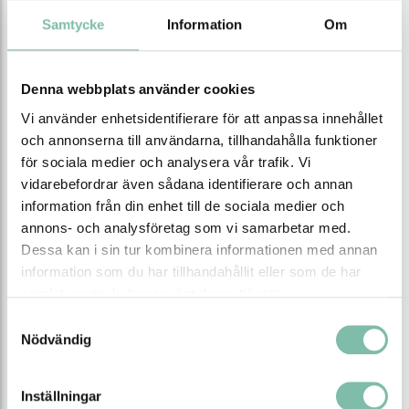
Bredd (mm)
1230
Samtycke
Information
Om
Djup (mm)
1030
Höjd (mm)
1220
Denna webbplats använder cookies
Vi använder enhetsidentifierare för att anpassa innehållet
Version
ASF 800 DW
och annonserna till användarna, tillhandahålla funktioner
för sociala medier och analysera vår trafik. Vi
vidarebefordrar även sådana identifierare och annan
Tipsa
Ring oss
Maila oss
information från din enhet till de sociala medier och
annons- och analysföretag som vi samarbetar med.
Ladda ner produktblad
Dessa kan i sin tur kombinera informationen med annan
information som du har tillhandahållit eller som de har
samlat in när du har använt deras tjänster.
Relaterade produkter
Samtyckesval
Nödvändig
Inställningar