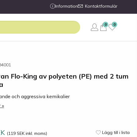
Information
Kontaktformulär
0
0
294001
an Flo-King av polyeten (PE) med 2 tum
a
tande och aggressiva kemikalier
 »
EK
Lägg till i lista
(119 SEK inkl. moms)