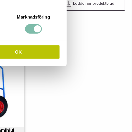
Maila oss
Ladda ner produktblad
Marknadsföring
OK
mihjul