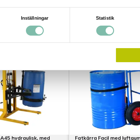
Tipsa
Ring oss
Inställningar
Statistik
ade produkter
DA45 hydraulisk, med
Fatkärra Facil med luftgum