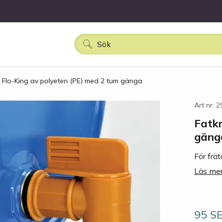
 Flo-King av polyeten (PE) med 2 tum gänga
Art nr: 
Fatkr
gäng
För frä
Läs mer
95 S