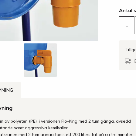
Antal 
-
Tillg
VNING
vning
an av polyeten (PE), i versionen Flo-King med 2 tum gänga, avsedd
rätande samt aggressiva kemikalier
atkranen med 2 tum gänga töms ett 200 liters fat på ca tre minuter