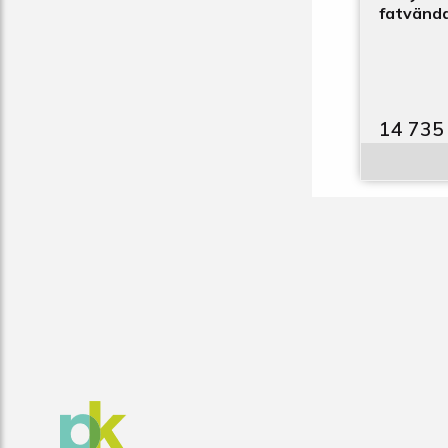
fatvändar
14 735