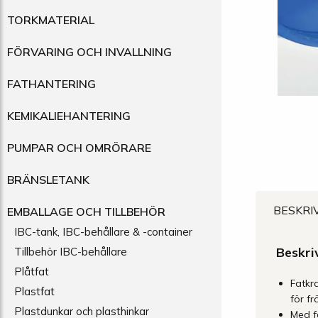
TORKMATERIAL
FÖRVARING OCH INVALLNING
FATHANTERING
KEMIKALIEHANTERING
PUMPAR OCH OMRÖRARE
BRÄNSLETANK
BESKRI
EMBALLAGE OCH TILLBEHÖR
IBC-tank, IBC-behållare & -container
Beskri
Tillbehör IBC-behållare
Plåtfat
Fatkr
Plastfat
för f
Plastdunkar och plasthinkar
Med f