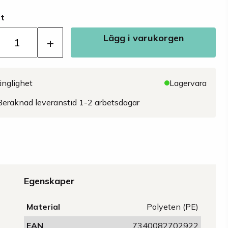
st
Lägg i varukorgen
+
änglighet
Lagervara
Beräknad leveranstid 1-2 arbetsdagar
Egenskaper
Material
Polyeten (PE)
EAN
7340082702922