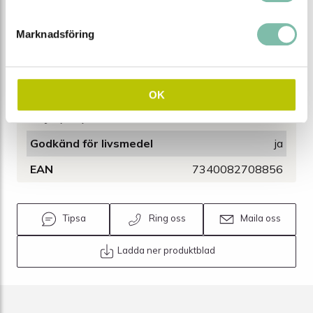
Volym (L)
100
Marknadsföring
Färg
Vit
Material
Polypropen (PP)
Diameter (mm)
480
OK
Höjd (mm)
700
Godkänd för livsmedel
ja
EAN
7340082708856
Tipsa
Ring oss
Maila oss
Ladda ner produktblad