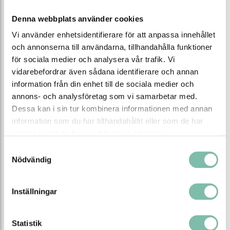
Denna webbplats använder cookies
BESKRIVNING
Vi använder enhetsidentifierare för att anpassa innehållet
Beskrivning
och annonserna till användarna, tillhandahålla funktioner
för sociala medier och analysera vår trafik. Vi
Plasttunna med bärhandtag med en volym på 100 L, av
vidarebefordrar även sådana identifierare och annan
plast godkänt för livsmedel.
information från din enhet till de sociala medier och
annons- och analysföretag som vi samarbetar med.
Lock säljes separat - se nedan
Dessa kan i sin tur kombinera informationen med annan
information som du har tillhandahållit eller som de har
samlat in när du har använt deras tjänster.
Behållaren är tillverkad av PP-plast som är godkänt för
Samtyckesval
livsmedelskontakt enligt EU-förordning (EG) nr 1935/2004.
Nödvändig
Produkten är dock inte tillverkad i en kontrollerad miljö för
livsmedelsproduktion, därför lämnas inget formellt
Inställningar
livsmedelscertifikat med.
Egenskaper
Statistik