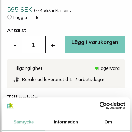
595 SEK
(744 SEK inkl. moms)
Lägg till i lista
Antal st
Lägg i varukorgen
-
+
Tillgänglighet
Lagervara
Beräknad leveranstid 1-2 arbetsdagar
Tillbehör
Lock till
150 SEK
Lägg i varukorgen
Samtycke
Information
Om
plasttunna 100
L