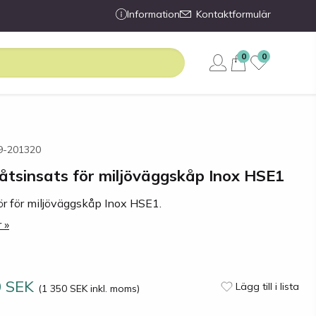
Information
Kontaktformulär
0
0
89-201320
åtsinsats för miljöväggskåp Inox HSE1
ör för miljöväggskåp Inox HSE1.
 »
0 SEK
Lägg till i lista
(1 350 SEK inkl. moms)