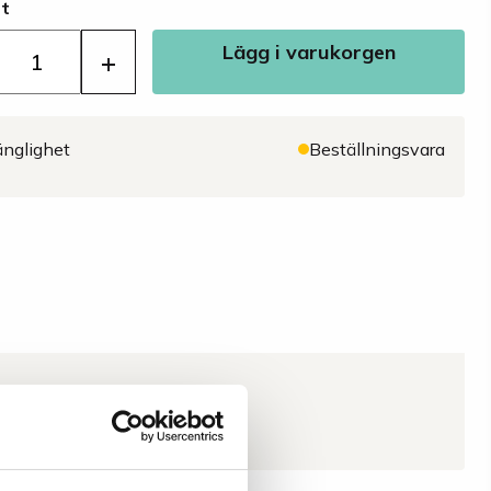
st
Lägg i varukorgen
+
änglighet
Beställningsvara