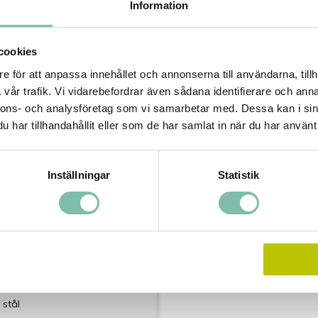
Information
Tipsa
Ring oss
cookies
e för att anpassa innehållet och annonserna till användarna, tillh
ade produkter
vår trafik. Vi vidarebefordrar även sådana identifierare och anna
nnons- och analysföretag som vi samarbetar med. Dessa kan i sin
har tillhandahållit eller som de har samlat in när du har använt 
Inställningar
Statistik
 för kemikalier Inox
d pardörr, 1 hyllplan och
r
 stål