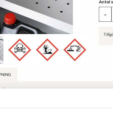
Antal 
-
Tillg
VNING
vning
insats för golvkar för miljöväggskåp Inox HSE1, artnr: 89-201318.