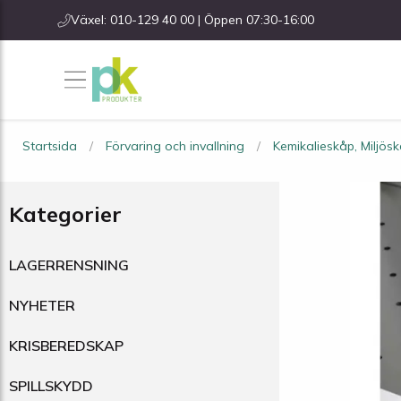
Växel: 010-129 40 00 | Öppen 07:30-16:00
Startsida
Förvaring och invallning
Kemikalieskåp, Miljös
Kategorier
LAGERRENSNING
NYHETER
KRISBEREDSKAP
SPILLSKYDD