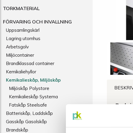
TORKMATERIAL
FÖRVARING OCH INVALLNING
Uppsamlingskärl
Lagring utomhus
Arbetsgolv
Miljöcontainer
Brandklassad container
Kemikaliehyllor
Kemikalieskåp, Miljöskåp
BESKRI
Miljöskåp Polystore
Kemikalieskåp Systema
Beskri
Fatskåp Steelsafe
Batteriskåp, Laddskåp
Hålplåts
Gasskåp Gasolskåp
Brandskåp