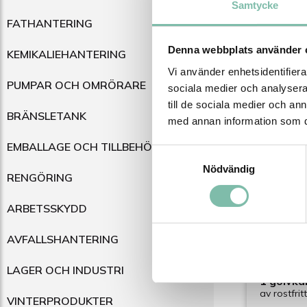
Samtycke
FATHANTERING
Denna webbplats använder 
KEMIKALIEHANTERING
Vi använder enhetsidentifierar
Relater
PUMPAR OCH OMRÖRARE
sociala medier och analysera 
till de sociala medier och a
BRÄNSLETANK
med annan information som du 
EMBALLAGE OCH TILLBEHÖR
Samtyckesval
Nödvändig
RENGÖRING
ARBETSSKYDD
AVFALLSHANTERING
Väggskåp
HSE2, me
LAGER OCH INDUSTRI
1 golvka
av rostfritt
VINTERPRODUKTER