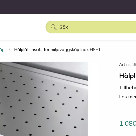
kåp
Hålplåtsinsats för miljöväggskåp Inox HSE1
Art nr: 
Hålpl
Tillbeh
Läs mer
1 08