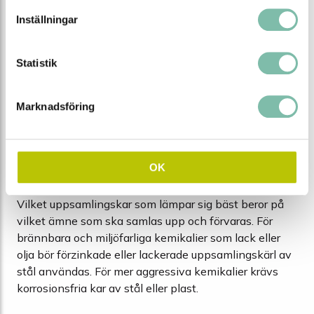
för både miljön och arbetsplatsens säkerhet.
Inställningar
Krävs invallningskärl för vätskor?
Statistik
Om er verksamhet hanterar ämnen som räknas till
farligt kemikalier måste ni enligt lag hantera dessa på
rätt sätt. Rätt typ av invallningskärl är därmed ett
Marknadsföring
måste för att följa rådande lagstiftning.
Uppsamlingskärl efter
OK
användningsområde
Vilket uppsamlingskar som lämpar sig bäst beror på
vilket ämne som ska samlas upp och förvaras. För
brännbara och miljöfarliga kemikalier som lack eller
olja bör förzinkade eller lackerade uppsamlingskärl av
stål användas. För mer aggressiva kemikalier krävs
korrosionsfria kar av stål eller plast.