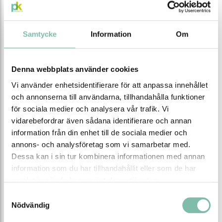
Samtycke
Information
Om
Denna webbplats använder cookies
Spilltråg
Tillbehör för
Vi använder enhetsidentifierare för att anpassa innehållet
och annonserna till användarna, tillhandahålla funktioner
uppsamlingskärl
för sociala medier och analysera vår trafik. Vi
vidarebefordrar även sådana identifierare och annan
information från din enhet till de sociala medier och
annons- och analysföretag som vi samarbetar med.
Säker kemikaliehantering
Dessa kan i sin tur kombinera informationen med annan
information som du har tillhandahållit eller som de har
Våra uppsamlingskärl i plast är idealiska för
samlat in när du har använt deras tjänster.
användning i en mängd olika miljöer, från verkstäder
till industrier, tack vare deras hållbarhet och
Samtyckesval
Nödvändig
motståndskraft mot kemikalier. Med våra produkter
kan du enkelt hantera och förebygga potentiella risker