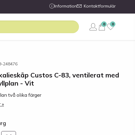
Information
Kontaktformulär
0
0
89-248476
alieskåp Custos C-83, ventilerat med
yllplan - Vit
lan två olika färger
 »
ärg