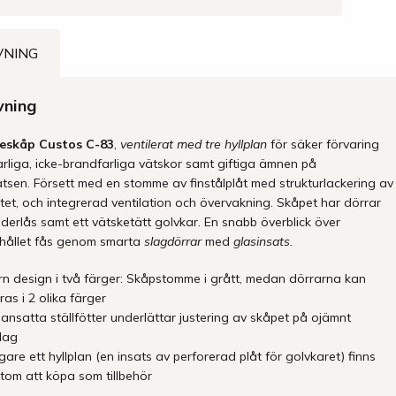
Kemikalieskåp
Systema
VNING
vning
ieskåp Custos C-83
,
ventilerat med tre hyllplan
för säker förvaring
arliga, icke-brandfarliga vätskor samt giftiga ämnen på
atsen. Försett med en s
tomme av finstålplåt med strukturlackering av
tet, och integrerad ventilation och övervakning. Skåpet har dörrar
nderlås samt ett vätsketätt golvkar.
En snabb överblick över
hållet fås genom smarta
slagdörrar
med
glasinsats.
n design i två färger: Skåpstomme i grått, medan dörrarna kan
ras i
2
olika färger
ansatta
ställfötter
underlättar justering av skåpet på ojämnt
lag
igare ett
hyllplan
(en insats av perforerad plåt för golvkaret) finns
tom att köpa som tillbehör