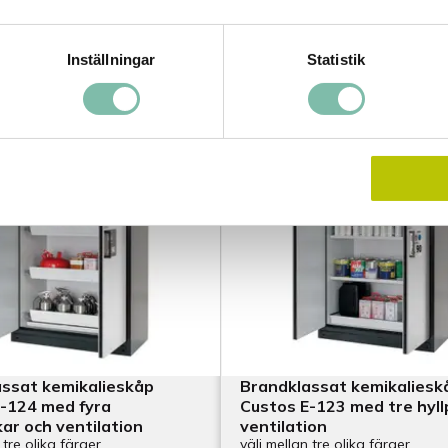
ade produkter
Inställningar
Statistik
ssat kemikalieskåp
Brandklassat kemikaliesk
-124 med fyra
Custos E-123 med tre hyll
ar och ventilation
ventilation
 tre olika färger
välj mellan tre olika färger