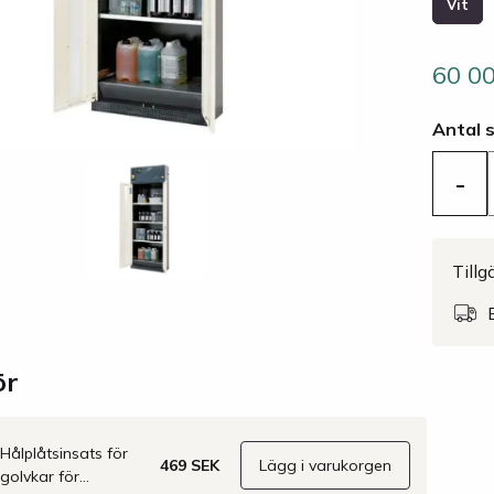
Vit
60 0
Antal 
-
Tillg
ör
Hålplåtsinsats för
469 SEK
Lägg i varukorgen
golvkar för