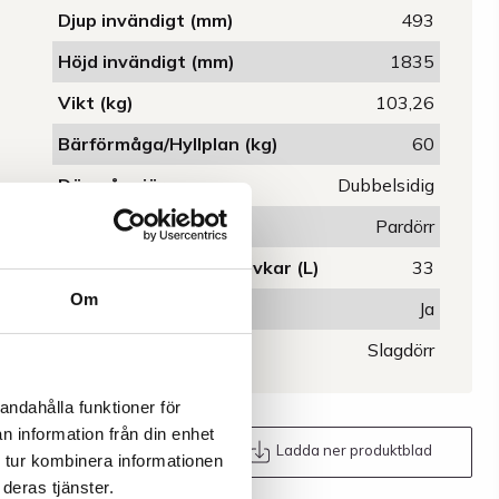
Djup invändigt (mm)
493
Höjd invändigt (mm)
1835
Vikt (kg)
103,26
Bärförmåga/Hyllplan (kg)
60
Dörrgångjärn
Dubbelsidig
Dörrutförande
Pardörr
Uppsamlingsvolym golvkar (L)
33
Om
Ventilation
Ja
Dörrversion
Slagdörr
andahålla funktioner för
n information från din enhet
Maila oss
Ladda ner produktblad
 tur kombinera informationen
deras tjänster.