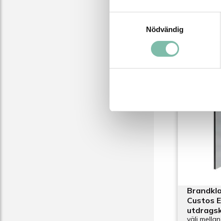
Relater
Samtyckesval
Nödvändig
Brandkla
Custos E
utdragsk
välj mellan