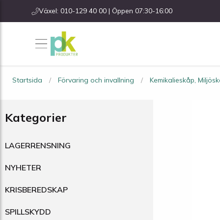
Växel: 010-129 40 00 | Öppen 07:30-16:00
Startsida
Förvaring och invallning
Kemikalieskåp, Miljös
Kategorier
LAGERRENSNING
NYHETER
KRISBEREDSKAP
SPILLSKYDD