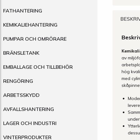
FATHANTERING
BESKRI
KEMIKALIEHANTERING
Beskri
PUMPAR OCH OMRÖRARE
Kemikal
BRÄNSLETANK
av miljöf
arbetspl
EMBALLAGE OCH TILLBEHÖR
hög kvali
med cyli
RENGÖRING
skåpinne
ARBETSSKYDD
Moder
levere
AVFALLSHANTERING
Samm
under
LAGER OCH INDUSTRI
Ytterl
dessu
VINTERPRODUKTER