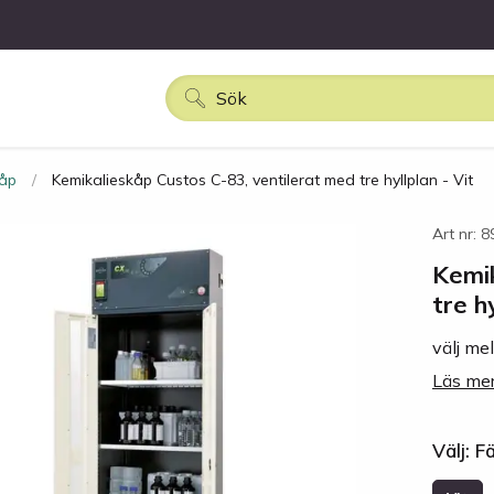
kåp
Kemikalieskåp Custos C-83, ventilerat med tre hyllplan - Vit
Art nr: 
Kemik
tre h
välj mel
Läs mer
Välj: F