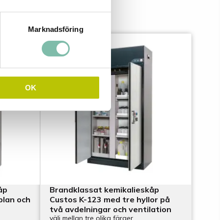
Marknadsföring
OK
åp
Brandklassat kemikalieskåp
plan och
Custos K-123 med tre hyllor på
två avdelningar och ventilation
välj mellan tre olika färger