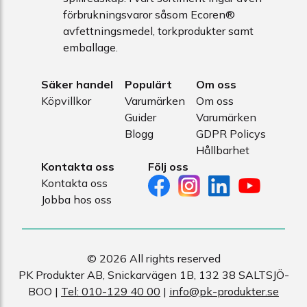
förbrukningsvaror såsom Ecoren®
avfettningsmedel, torkprodukter samt
emballage.
Säker handel
Populärt
Om oss
Köpvillkor
Varumärken
Om oss
Guider
Varumärken
Blogg
GDPR Policys
Hållbarhet
Kontakta oss
Följ oss
Kontakta oss
Jobba hos oss
© 2026 All rights reserved
PK Produkter AB, Snickarvägen 1B, 132 38 SALTSJÖ-
BOO |
Tel: 010-129 40 00
|
info@pk-produkter.se