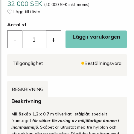
32 000 SEK
(40 000 SEK inkl. moms)
Lägg till i lista
Antal st
Lägg i varukorgen
-
+
Tillgänglighet
Beställningsvara
BESKRIVNING
Beskrivning
Miljöskåp 1,2 x 0,7 m
tillverkat i stålplåt, speciellt
framtaget
för säker förvaring av miljöfarliga ämnen i
inomhusmiljö
. Skåpet är utrustat med tre hyllplan och
ett golvkar, alla av gallerdurk. Förrådet har dörrar med