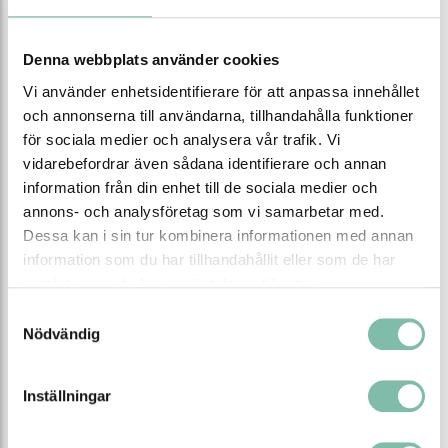
Tipsa
Ring oss
Maila oss
Denna webbplats använder cookies
Vi använder enhetsidentifierare för att anpassa innehållet
Ladda ner produktblad
och annonserna till användarna, tillhandahålla funktioner
för sociala medier och analysera vår trafik. Vi
vidarebefordrar även sådana identifierare och annan
Relaterade produkter
information från din enhet till de sociala medier och
annons- och analysföretag som vi samarbetar med.
Dessa kan i sin tur kombinera informationen med annan
information som du har tillhandahållit eller som de har
samlat in när du har använt deras tjänster.
Samtyckesval
Nödvändig
Inställningar