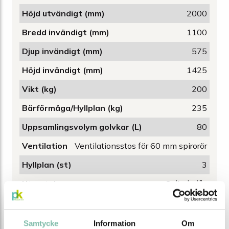
Höjd utvändigt (mm)
2000
Bredd invändigt (mm)
1100
Djup invändigt (mm)
575
Höjd invändigt (mm)
1425
Vikt (kg)
200
Bärförmåga/Hyllplan (kg)
235
Uppsamlingsvolym golvkar (L)
80
Ventilation
Ventilationsstos för 60 mm spirorör
Hyllplan (st)
3
Utrustning
Cylinderlås
Livslängd (år)
15
Tröskelhöjd (mm)
235
Samtycke
Information
Om