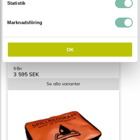
Statistik
Marknadsföring
Spillkit Spillify SR160 mobilt kärl Medium
Välj mellan Oil Only, Universal eller Kem
OK
från
3 595 SEK
Se alla varianter