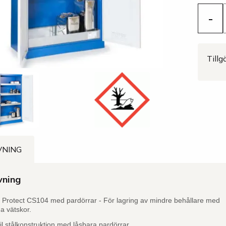
-
Tillg
VNING
vning
p Protect CS104 med pardörrar - För lagring av mindre behållare med
ga vätskor.
il stålkonstruktion med låsbara pardörrar