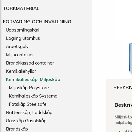
TORKMATERIAL
FÖRVARING OCH INVALLNING
Uppsamlingskärl
Lagring utomhus
Arbetsgolv
Miljöcontainer
Brandklassad container
Kemikaliehyllor
Kemikalieskåp, Miljöskåp
BESKRI
Miljöskåp Polystore
Kemikalieskåp Systema
Fatskåp Steelsafe
Beskri
Batteriskåp, Laddskåp
Miljöskå
Gasskåp Gasolskåp
miljöfarli
Brandskåp
Stab