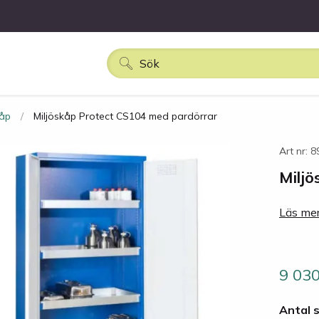
kåp
Miljöskåp Protect CS104 med pardörrar
Art nr: 
Milj
Läs mer
9 03
Antal 