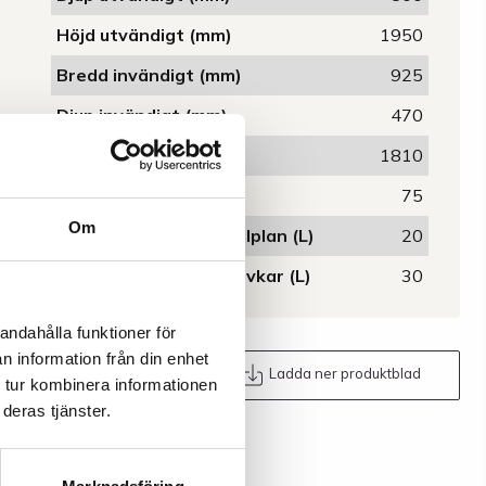
Höjd utvändigt (mm)
1950
Bredd invändigt (mm)
925
Djup invändigt (mm)
470
Höjd invändigt (mm)
1810
Bärförmåga (kg/m2)
75
Om
Uppsamlingsvolym/hyllplan (L)
20
Uppsamlingsvolym golvkar (L)
30
andahålla funktioner för
n information från din enhet
Maila oss
Ladda ner produktblad
 tur kombinera informationen
deras tjänster.