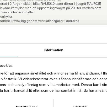
erad i 2 färger, skåp i blått RAL5010 samt dörrar i ljusgrå RAL7035
inkade karhyllor med en uppsamlingsvolym på 20 liter vardera som
 kan ställas in i höjdled
karhyllor
anent luftväxling genom ventilationsgaller i dörrarna
Information
cookies
e för att anpassa innehållet och annonserna till användarna, tillh
vår trafik. Vi vidarebefordrar även sådana identifierare och anna
Tipsa
Ring oss
nnons- och analysföretag som vi samarbetar med. Dessa kan i sin
har tillhandahållit eller som de har samlat in när du har använt 
ade produkter