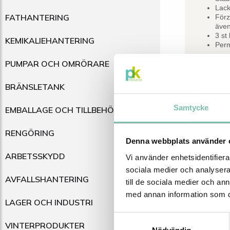
Lack
FATHANTERING
Förz
även
3 st 
KEMIKALIEHANTERING
Perm
PUMPAR OCH OMRÖRARE
BRÄNSLETANK
Samtycke
EMBALLAGE OCH TILLBEHÖR
RENGÖRING
Denna webbplats använder 
ARBETSSKYDD
Vi använder enhetsidentifierar
sociala medier och analysera 
AVFALLSHANTERING
till de sociala medier och a
med annan information som du 
LAGER OCH INDUSTRI
Relater
Samtyckesval
VINTERPRODUKTER