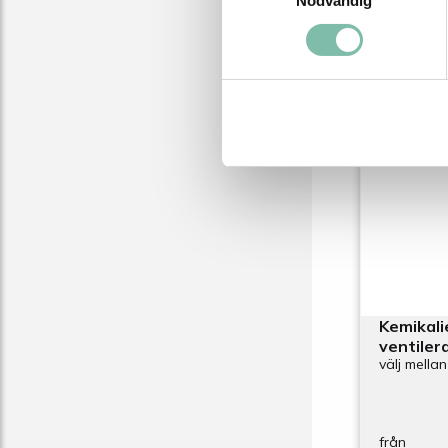
Nödvändig
Kemikali
ventiler
välj mellan
från