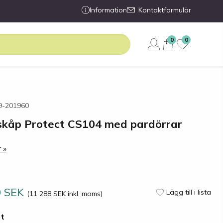
Information
Kontaktformulär
0
0
89-201960
öskåp Protect CS104 med pardörrar
 »
0 SEK
Lägg till i lista
(11 288 SEK inkl. moms)
st