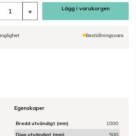
Lägg i varukorgen
+
änglighet
Beställningsvara
Egenskaper
Bredd utvändigt (mm)
1000
Djup utvändigt (mm)
500