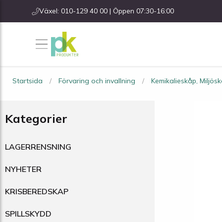
Växel: 010-129 40 00 | Öppen 07:30-16:00
Startsida
Förvaring och invallning
Kemikalieskåp, Miljös
Kategorier
LAGERRENSNING
NYHETER
KRISBEREDSKAP
SPILLSKYDD