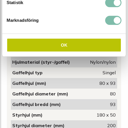
Statistik
Kapacitet (kg)
2500
Vikt (kg)
70
Marknadsföring
Bredd (mm)
540
Höjd (mm)
1240
OK
Längd (mm)
1300
Hjulmaterial (styr-/gaffel)
Nylon/nylon
Gaffelhjul typ
Singel
Gaffelhjul (mm)
80 x 93
Gaffelhjul diameter (mm)
80
Gaffelhjul bredd (mm)
93
Styrhjul (mm)
180 x 50
Styrhjul diameter (mm)
200