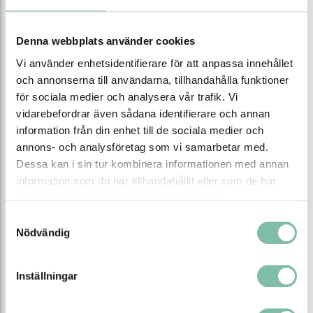
Denna modell har en gaffellängd på 900 mm
Välj mellan två typer av gaffelhjul, och olika material
Denna webbplats använder cookies
på styr/gaffelhjul
Vi använder enhetsidentifierare för att anpassa innehållet
och annonserna till användarna, tillhandahålla funktioner
för sociala medier och analysera vår trafik. Vi
vidarebefordrar även sådana identifierare och annan
information från din enhet till de sociala medier och
annons- och analysföretag som vi samarbetar med.
Dessa kan i sin tur kombinera informationen med annan
information som du har tillhandahållit eller som de har
samlat in när du har använt deras tjänster.
Samtyckesval
Nödvändig
Egenskaper
Inställningar
Färg
Gul
Material
Stål