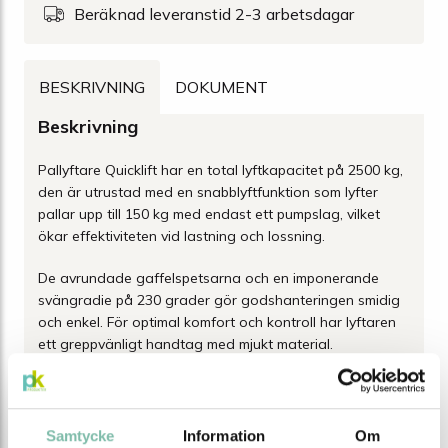
Beräknad leveranstid 2-3 arbetsdagar
BESKRIVNING
DOKUMENT
Beskrivning
Pallyftare Quicklift har en total lyftkapacitet på 2500 kg,
den är utrustad med en snabblyftfunktion som lyfter
pallar upp till 150 kg med endast ett pumpslag, vilket
ökar effektiviteten vid lastning och lossning.
De avrundade gaffelspetsarna och en imponerande
svängradie på 230 grader gör godshanteringen smidig
och enkel. För optimal komfort och kontroll har lyftaren
ett greppvänligt handtag med mjukt material.
Dessutom är den utrustad med en överbelastningsventil
för extra säkerhet, underhållsfria kullager samt dubbla
klätterhjul för enklare manövrering.
Samtycke
Information
Om