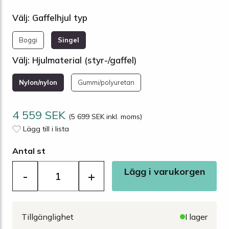
Välj: Gaffelhjul typ
Boggi
Singel
Välj: Hjulmaterial (styr-/gaffel)
Nylon/nylon
Gummi/polyuretan
4 559 SEK
(5 699 SEK inkl. moms)
Lägg till i lista
Antal st
Lägg i varukorgen
-
+
Tillgänglighet
I lager