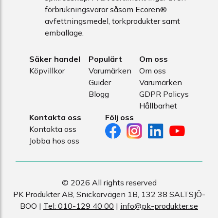
förbrukningsvaror såsom Ecoren®
avfettningsmedel, torkprodukter samt
emballage.
Säker handel
Populärt
Om oss
Köpvillkor
Varumärken
Om oss
Guider
Varumärken
Blogg
GDPR Policys
Hållbarhet
Kontakta oss
Följ oss
Kontakta oss
Jobba hos oss
© 2026 All rights reserved
PK Produkter AB, Snickarvägen 1B, 132 38 SALTSJÖ-
BOO |
Tel: 010-129 40 00
|
info@pk-produkter.se