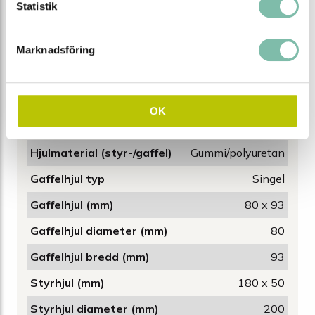
Statistik
Kapacitet (kg)
2500
Vikt (kg)
70
Marknadsföring
Bredd (mm)
540
Höjd (mm)
1240
OK
Längd (mm)
1300
Hjulmaterial (styr-/gaffel)
Gummi/polyuretan
Gaffelhjul typ
Singel
Gaffelhjul (mm)
80 x 93
Gaffelhjul diameter (mm)
80
Gaffelhjul bredd (mm)
93
Styrhjul (mm)
180 x 50
Styrhjul diameter (mm)
200