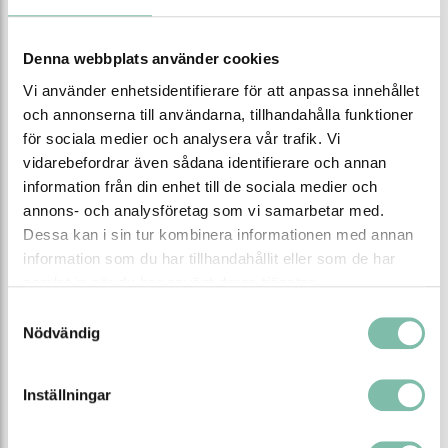
Denna modell har en gaffellängd på 900 mm
Välj mellan två typer av gaffelhjul, och olika material
Denna webbplats använder cookies
på styr/gaffelhjul
Vi använder enhetsidentifierare för att anpassa innehållet
och annonserna till användarna, tillhandahålla funktioner
för sociala medier och analysera vår trafik. Vi
vidarebefordrar även sådana identifierare och annan
information från din enhet till de sociala medier och
annons- och analysföretag som vi samarbetar med.
Dessa kan i sin tur kombinera informationen med annan
information som du har tillhandahållit eller som de har
samlat in när du har använt deras tjänster.
Samtyckesval
Nödvändig
Egenskaper
Inställningar
Färg
Gul
Material
Stål