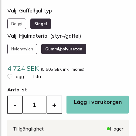
Välj: Gaffelhjul typ
Boggi
Singel
Välj: Hjulmaterial (styr-/gaffel)
Nylon/nylon
Gummi/polyuretan
4 724 SEK
(5 905 SEK inkl. moms)
Lägg till i lista
Antal st
Lägg i varukorgen
-
+
Tillgänglighet
I lager