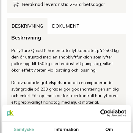
Beräknad leveranstid 2-3 arbetsdagar
BESKRIVNING
DOKUMENT
Beskrivning
Pallyftare Quicklift har en total lyftkapacitet på 2500 kg,
den är utrustad med en snabblyftfunktion som lyfter
pallar upp till 150 kg med endast ett pumpslag, vilket
ökar effektiviteten vid lastning och lossning.
De avrundade gaffelspetsarna och en imponerande
svängradie på 230 grader gör godshanteringen smidig
och enkel. För optimal komfort och kontroll har lyftaren
ett greppvänligt handtag med mjukt material.
Dessutom är den utrustad med en överbelastningsventil
för extra säkerhet, underhållsfria kullager samt dubbla
klätterhjul för enklare manövrering.
Samtycke
Information
Om