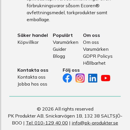
förbrukningsvaror såsom Ecoren®
avfettningsmedel, torkprodukter samt
emballage.
Säker handel
Populärt
Om oss
Köpvillkor
Varumärken
Om oss
Guider
Varumärken
Blogg
GDPR Policys
Hållbarhet
Kontakta oss
Följ oss
Kontakta oss
Jobba hos oss
© 2026 All rights reserved
PK Produkter AB, Snickarvägen 1B, 132 38 SALTSJÖ-
BOO |
Tel: 010-129 40 00
|
info@pk-produkter.se