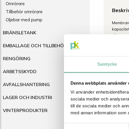
Omrörare
Beskri
Tillbehör omrörare
Oljebar med pump
Membranp
kapacitet
BRÄNSLETANK
eller par
EMBALLAGE OCH TILLBEHÖR
Avancer
maximal
RENGÖRING
Upptäck 
Samtycke
industrie
ARBETSSKYDD
pump opti
perfekt f
Denna webbplats använder 
AVFALLSHANTERING
Membra
Vi använder enhetsidentifierar
LAGER OCH INDUSTRI
sociala medier och analysera 
1. Lång 
till de sociala medier och a
Robusta,
VINTERPRODUKTER
stillestån
med annan information som du 
2. Energ
Den opti
Samtyckesval