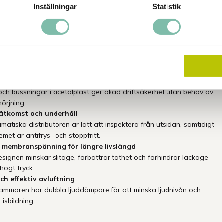
r driftstopp och förbättrar effektiviteten.
Inställningar
Statistik
hetsdesign för läckagefri drift
var och tät konstruktion minskar risken för läckage och ökar
rheten.
emikalieresistens
centraldel och pneumatiksystem är tillverkade i kemikalieresistenta
rial – idealiskt för korrosiva miljöer.
smörjande komponenter för lång hållbarhet
och bussningar i acetalplast ger ökad driftsäkerhet utan behov av
örjning.
 åtkomst och underhåll
atiska distributören är lätt att inspektera från utsidan, samtidigt
met är antifrys- och stoppfritt.
t membranspänning för längre livslängd
esignen minskar slitage, förbättrar täthet och förhindrar läckage
högt tryck.
och effektiv avluftning
ammaren har dubbla ljuddämpare för att minska ljudnivån och
isbildning.