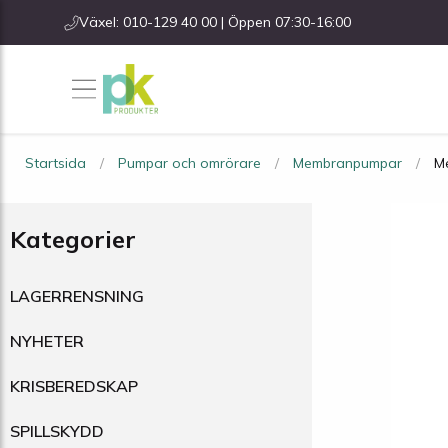
Växel: 010-129 40 00 | Öppen 07:30-16:00
Startsida
Pumpar och omrörare
Membranpumpar
Me
Kategorier
LAGERRENSNING
NYHETER
KRISBEREDSKAP
SPILLSKYDD