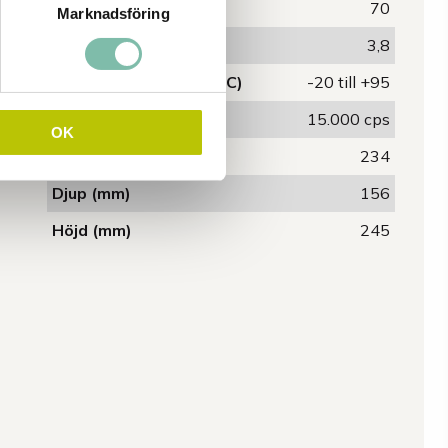
Ljudnivå (dB)
70
Marknadsföring
Vikt (kg)
3,8
Temperaturområde (°C)
-20 till +95
Viskositet max
15.000 cps
OK
Bredd (mm)
234
Djup (mm)
156
Höjd (mm)
245