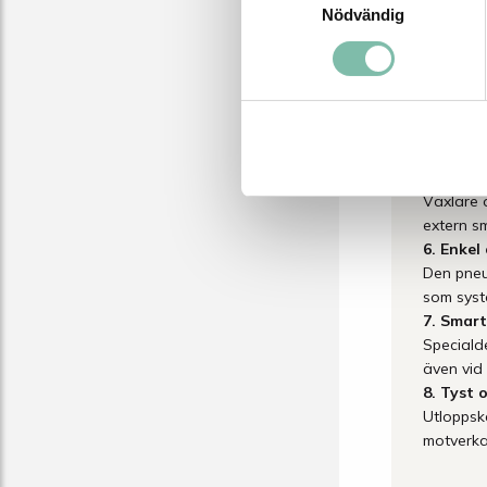
förhindra
Nödvändig
3. Säker
Fästskru
driftsäke
4. Hög k
Pumpens 
plastmate
5. Själv
Växlare 
extern sm
6. Enkel
Den pneum
som syste
7. Smar
Speciald
även vid 
8. Tyst 
Utloppsk
motverka 