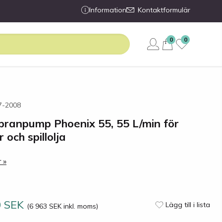
Information
Kontaktformulär
0
0
57-2008
ranpump Phoenix 55, 55 L/min för
 och spillolja
 »
0 SEK
Lägg till i lista
(6 963 SEK inkl. moms)