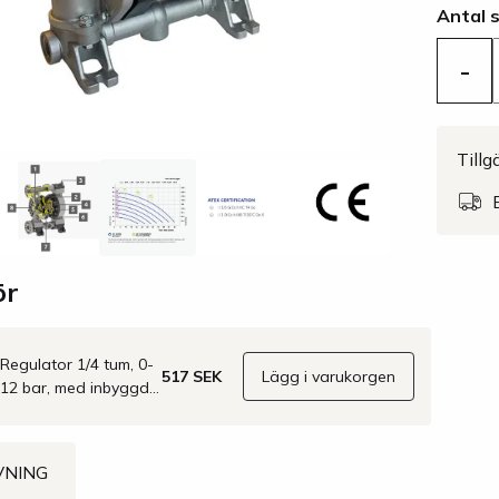
Antal 
-
Tillg
ör
Regulator 1/4 tum, 0-
517 SEK
Lägg i varukorgen
12 bar, med inbyggd
manometer
VNING