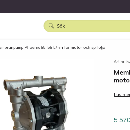
mbranpump Phoenix 55, 55 L/min för motor och spillolja
Art nr: 
Memb
motor
Läs mer
5 57