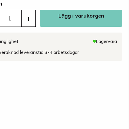
st
Lägg i varukorgen
+
änglighet
Lagervara
Beräknad leveranstid 3-4 arbetsdagar