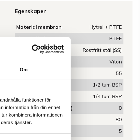
Egenskaper
Material membran
Hytrel + PTFE
Material kulor
PTFE
Material säten
Rostfritt stål (SS)
Material packning
Viton
Om
Kapacitet (L/min)
55
Anslutning
1/2 tum BSP
Tryckluftsanslutning
1/4 tum BSP
andahålla funktioner för
n information från din enhet
Arbetstryck, max (bar)
8
 tur kombinera informationen
Pumplängd, max (m)
80
deras tjänster.
Sughöjd max (m)
5