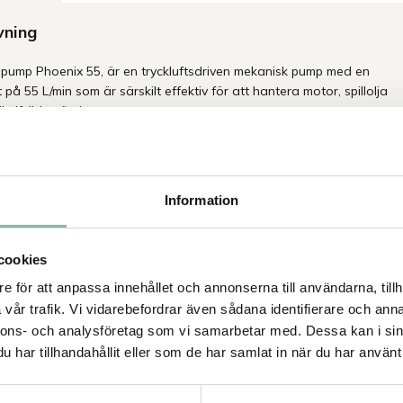
vning
ump Phoenix 55, är en tryckluftsdriven mekanisk pump med en
 på 55 L/min som är särskilt effektiv för att hantera motor, spillolja
tikelfyllda vätskor.
ad membranpump – Hög prestanda, låg förbrukning och
 säkerhet
en kraftfull och pålitlig membranpump designad för krävande
Information
lla applikationer. Med en rad tekniska innovationer erbjuder denna
mal effektivitet, lång livslängd och utmärkt kemikalieresistens –
ör hantering av aggressiva vätskor i tuffa miljöer.
cookies
npump Phoenix 55 nyckelfunktioner:
e för att anpassa innehållet och annonserna till användarna, tillh
vår trafik. Vi vidarebefordrar även sådana identifierare och anna
livslängd och stabil prestanda
nnons- och analysföretag som vi samarbetar med. Dessa kan i sin
 slitstarka membran garanterar konsekvent funktion och minimerar
dstid.
har tillhandahållit eller som de har samlat in när du har använt 
ieffektiv drift med låg luftförbrukning
merade pneumatiska distributören, med obalanserad pilotbussning,