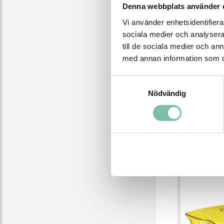
1 rull
Denna webbplats använder 
1 st 
Vi använder enhetsidentifierar
"SPIL
sociala medier och analysera 
1 st 
till de sociala medier och a
1 st g
med annan information som du 
Samtyckesval
Nödvändig
Relater