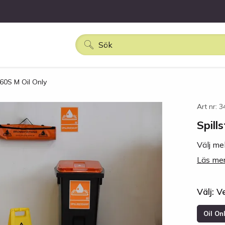
160S M Oil Only
Art nr: 
Spill
Välj me
Läs mer
Välj: V
Oil On