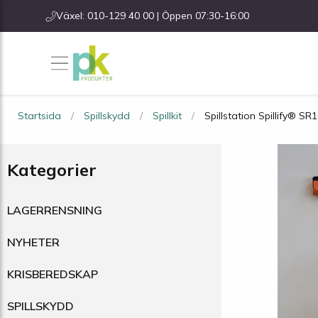
Växel: 010-129 40 00 | Öppen 07:30-16:00
Startsida
Spillskydd
Spillkit
Spillstation Spillify® SR
Kategorier
LAGERRENSNING
NYHETER
KRISBEREDSKAP
SPILLSKYDD