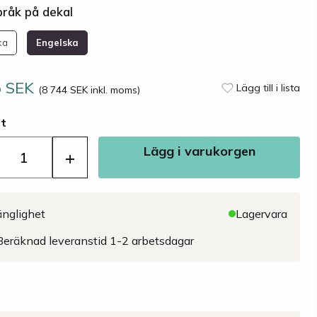
pråk på dekal
ka
Engelska
5 SEK
Lägg till i lista
(8 744 SEK inkl. moms)
st
Lägg i varukorgen
+
änglighet
Lagervara
Beräknad leveranstid 1-2 arbetsdagar