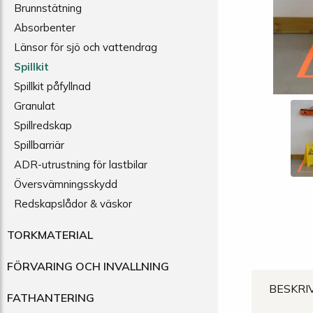
Brunnstätning
Absorbenter
Länsor för sjö och vattendrag
Spillkit
Spillkit påfyllnad
Granulat
Spillredskap
Spillbarriär
ADR-utrustning för lastbilar
Översvämningsskydd
Redskapslådor & väskor
TORKMATERIAL
FÖRVARING OCH INVALLNING
BESKRI
FATHANTERING