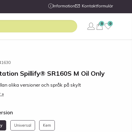
Information
Kontaktformulär
0
0
341630
station Spillify® SR160S M Oil Only
llan olika versioner och språk på skylt
 »
ersion
ly
Universal
Kem