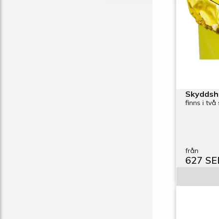
Skyddshuv
finns i två
från
627 SE