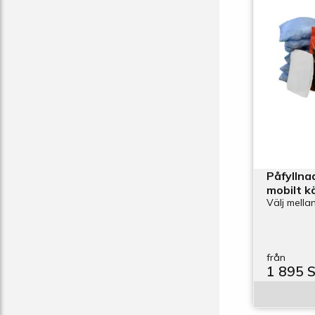
Påfyllnad
mobilt k
Välj mellan
från
1 895 