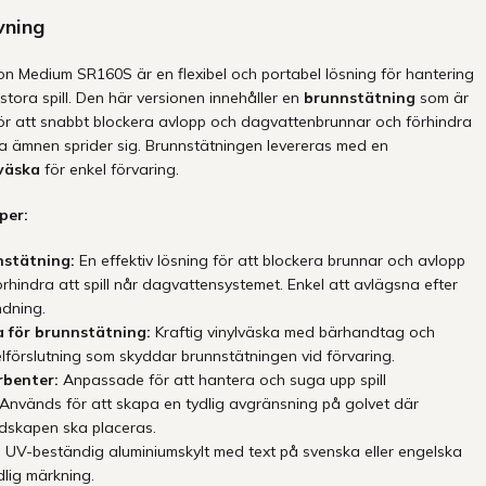
vning
ion Medium SR160S är en flexibel och portabel lösning för hantering
tora spill. Den här versionen innehåller en
brunnstätning
som är
för att snabbt blockera avlopp och dagvattenbrunnar och förhindra
iga ämnen sprider sig. Brunnstätningen levereras med en
väska
för enkel förvaring.
per:
stätning:
En effektiv lösning för att blockera brunnar och avlopp
rhindra att spill når dagvattensystemet. Enkel att avlägsna efter
dning.
 för brunnstätning:
Kraftig vinylväska med bärhandtag och
lförslutning som skyddar brunnstätningen vid förvaring.
benter:
Anpassade för att hantera och suga upp spill
Används för att skapa en tydlig avgränsning på golvet där
redskapen ska placeras.
:
UV-beständig aluminiumskylt med text på svenska eller engelska
dlig märkning.