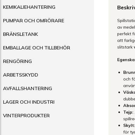
KEMIKALIEHANTERING
Beskri
PUMPAR OCH OMRÖRARE
Spillstat
av medels
BRÄNSLETANK
perfekt 
att farl
slitstark
EMBALLAGE OCH TILLBEHÖR
Egenska
RENGÖRING
Brunn
ARBETSSKYDD
och fö
använ
AVFALLSHANTERING
Väska
dubbe
LAGER OCH INDUSTRI
Absor
Tejp:
VINTERPRODUKTER
spill
Skylt
för ty