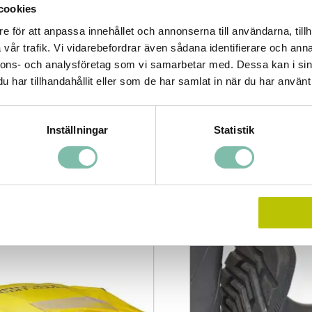
e tejp, 15 m x 50 mm, för markering av spillredskapens plats
cookies
aluminiumskylt med text på svenska "SPILLREDSKAP" eller engelska
e för att anpassa innehållet och annonserna till användarna, tillh
L EQUIPMENT"
vår trafik. Vi vidarebefordrar även sådana identifierare och anna
orange varselväst
nnons- och analysföretag som vi samarbetar med. Dessa kan i sin
olvskylt med symbol för halkrisk
har tillhandahållit eller som de har samlat in när du har använt 
Inställningar
Statistik
Tipsa
Ring oss
ade produkter