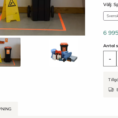
Välj: S
Svens
6 99
Antal 
-
Tillg
VNING