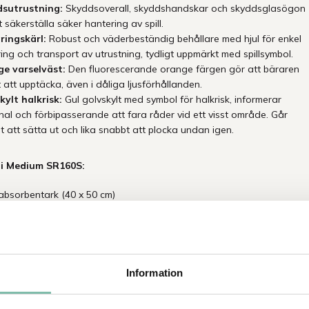
sutrustning:
Skyddsoverall, skyddshandskar och skyddsglasögon
t säkerställa säker hantering av spill.
ringskärl:
Robust och väderbeständig behållare med hjul för enkel
ing och transport av utrustning, tydligt uppmärkt med spillsymbol.
e varselväst:
Den fluorescerande orange färgen gör att bäraren
t att upptäcka, även i dåliga ljusförhållanden.
kylt halkrisk:
Gul golvskylt med symbol för halkrisk, informerar
nal och förbipasserande att fara råder vid ett visst område. Går
t att sätta ut och lika snabbt att plocka undan igen.
 i Medium SR160S:
 absorbentark (40 x 50 cm)
 absorberande ormar (ø 7,5 x 120 cm)
absorberande kuddar (40 x 40 cm)
säck Absodan Plus (10 kg)
skyddsoverall, skyddsglasögon och handskar
brunnstätning med tillhörande väska
Information
le sopsäckar
sopset