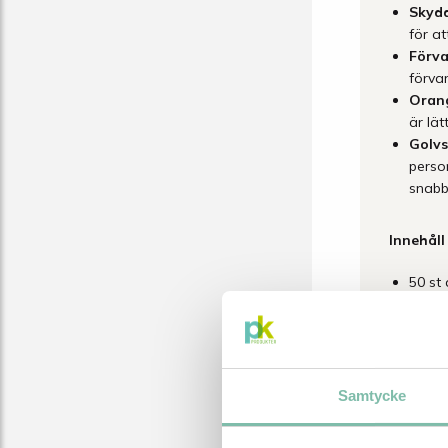
Skydd
för at
Förva
förvar
Orang
är lät
Golvs
perso
snabb
Innehåll
50 st
12 st
6 st 
1 st 
1 st 
1 st 
Samtycke
1 rul
1 st 