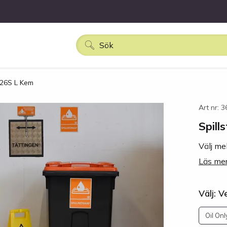
R226S L Kem
Art nr: 
Spill
Välj me
Läs mer
Välj: V
Oil Onl