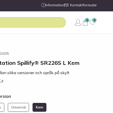
Information
Kontaktformulär
0
0
361635
station Spillify® SR226S L Kem
llan olika versioner och språk på skylt
 »
ersion
y
Universal
Kem