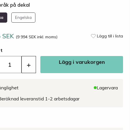
pråk på dekal
ka
Engelska
5 SEK
Lägg till i lista
(9 994 SEK inkl. moms)
st
Lägg i varukorgen
+
änglighet
Lagervara
Beräknad leveranstid 1-2 arbetsdagar