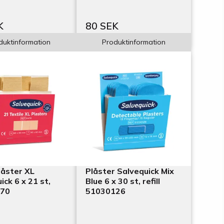
K
80 SEK
duktinformation
Produktinformation
låster XL
Plåster Salvequick Mix
ick 6 x 21 st,
Blue 6 x 30 st, refill
470
51030126