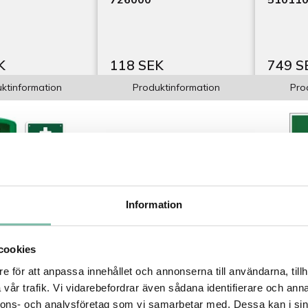
K
118 SEK
749 S
ktinformation
Produktinformation
Pro
Information
cookies
re till
Räddningsfilt Cederroth
Nödsky
e för att anpassa innehållet och annonserna till användarna, tillh
th ögondusch
1892
hjälpen
vår trafik. Vi vidarebefordrar även sådana identifierare och anna
nnons- och analysföretag som vi samarbetar med. Dessa kan i sin