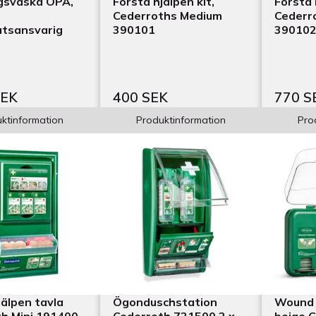
gsväska OPA,
Första hjälpen kit,
Första 
Cederroths Medium
Cederr
atsansvarig
390101
39010
SEK
400 SEK
770 S
ktinformation
Produktinformation
Pro
jälpen tavla
Ögonduschstation
Wound 