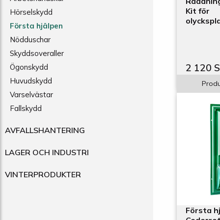
Räddnin
Kit för
Hörselskydd
olyckspl
Första hjälpen
Nödduschar
Skyddsoveraller
2 120 
Ögonskydd
Huvudskydd
Produ
Varselvästar
Fallskydd
AVFALLSHANTERING
LAGER OCH INDUSTRI
VINTERPRODUKTER
Första h