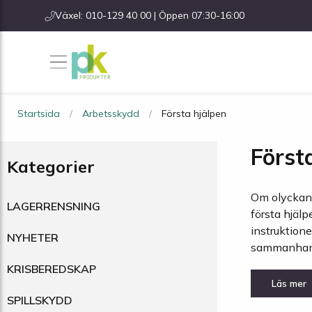
Växel: 010-129 40 00 | Öppen 07:30-16:00
Startsida
Arbetsskydd
Första hjälpen
Först
Kategorier
Om olyckan 
LAGERRENSNING
första hjäl
instruktioner
NYHETER
sammanhan
KRISBEREDSKAP
SPILLSKYDD