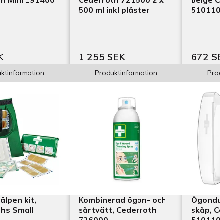
h Mini 191400
Cederroth 721500 2 x
beige 
500 ml inkl plåster
51011
K
1 255 SEK
672 S
ktinformation
Produktinformation
Pro
älpen kit,
Kombinerad ögon- och
Ögondus
hs Small
sårtvätt, Cederroth
skåp, 
726000
51011