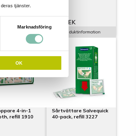
deras tjänster.
K
522 SEK
Marknadsföring
duktinformation
Produktinformation
OK
oppare 4-in-1
Sårtvättare Salvequick
th, refill 1910
40-pack, refill 3227