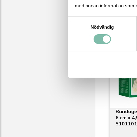
med annan information som du 
Samtyckesval
71 SEK
Nödvändig
Produ
Bandage
6 cm x 4,5
5101101