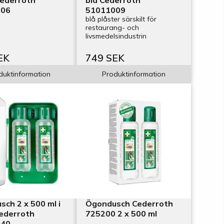
Cederroth
blå Cederroth
006
51011009
blå plåster särskilt för
restaurang- och
livsmedelsindustrin
EK
749 SEK
duktinformation
Produktinformation
ch 2 x 500 ml i
Ögondusch Cederroth
Cederroth
725200 2 x 500 ml
040