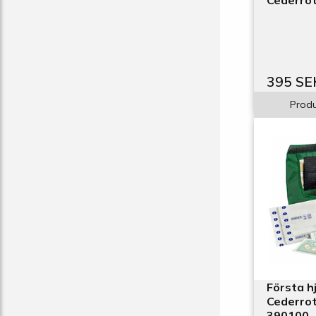
Cederrot
395 SE
Produ
Första hj
Cederrot
390100