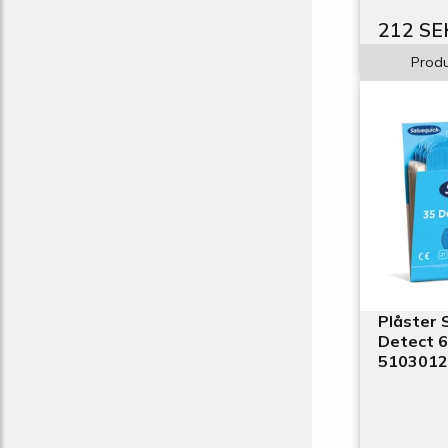
212 SE
Produ
Plåster 
Detect 6 
5103012