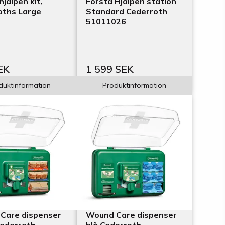
hjälpen kit,
Första Hjälpen station
oths Large
Standard Cederroth
2
51011026
EK
1 599 SEK
duktinformation
Produktinformation
Care dispenser
Wound Care dispenser