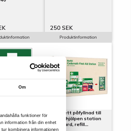
EK
250 SEK
duktinformation
Produktinformation
Om
lt A4 Första
Komplett påfyllnad till
andahålla funktioner för
första hjälpen station
n information från din enhet
Standard, refill
 tur kombinera informationen
51011039