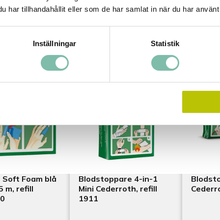
har tillhandahållit eller som de har samlat in när du har använt 
39 SEK
87 SE
Inställningar
Statistik
ktinformation
Produktinformation
Pro
 Soft Foam blå
Blodstoppare 4-in-1
Blodst
 m, refill
Mini Cederroth, refill
Cederro
0
1911