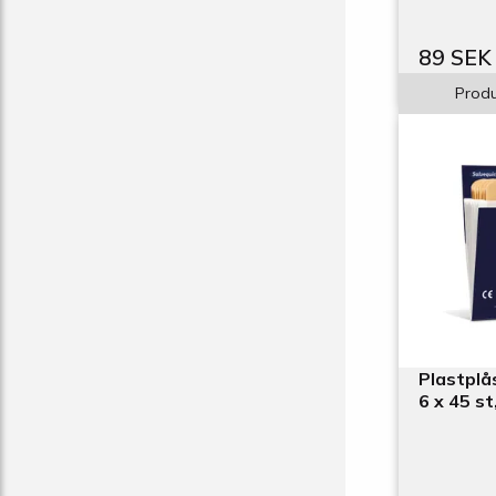
89 SEK
Produ
Plastplå
6 x 45 st