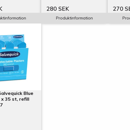
K
280 SEK
270 S
ktinformation
Produktinformation
Pro
Salvequick Blue
x 35 st, refill
7