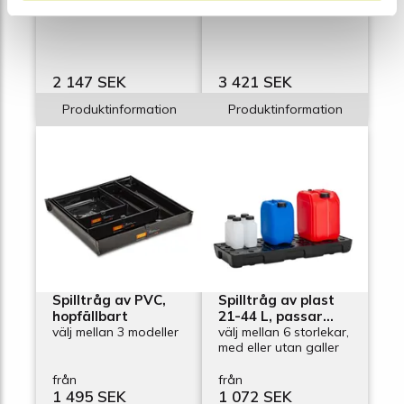
Facil 260 L
Facil för pall, 400 L
2 147 SEK
3 421 SEK
Produktinformation
Produktinformation
Spilltråg av PVC,
Spilltråg av plast
hopfällbart
21-44 L, passar
välj mellan 3 modeller
även i hyllsystem
välj mellan 6 storlekar,
med eller utan galler
från
från
1 495 SEK
1 072 SEK