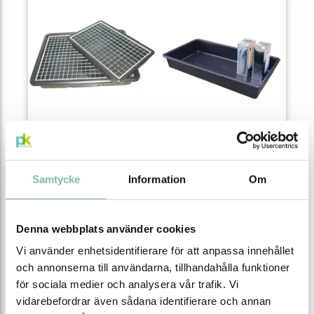
Spillkar av plast för
Spilltråg 65 L av
mindre behållare
polyeten för mindre
välj mellan 16 och 41 L
behållare
välj med eller utan
galler
Samtycke
Information
Om
från
från
1 591 SEK
744 SEK
Se alla varianter
Se alla varianter
Denna webbplats använder cookies
Vi använder enhetsidentifierare för att anpassa innehållet
och annonserna till användarna, tillhandahålla funktioner
för sociala medier och analysera vår trafik. Vi
vidarebefordrar även sådana identifierare och annan