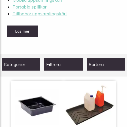
Mobila uppsamlingskärl
Portabla spillkar
Tillbehör uppsamlingskärl
Kategorier
Filtrera
Sortera