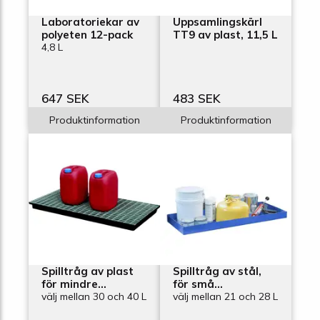
Laboratoriekar av
Uppsamlingskärl
polyeten 12-pack
TT9 av plast, 11,5 L
4,8 L
647 SEK
483 SEK
Produktinformation
Produktinformation
Spilltråg av plast
Spilltråg av stål,
för mindre
för små
behållare
välj mellan 30 och 40 L
förpackningar
välj mellan 21 och 28 L