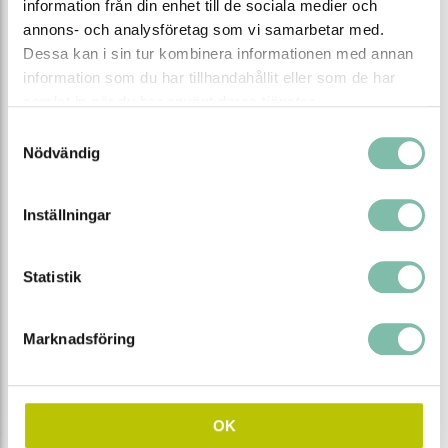
information från din enhet till de sociala medier och
annons- och analysföretag som vi samarbetar med.
Dessa kan i sin tur kombinera informationen med annan
information som du har tillhandahållit eller som de har
Spilltråg av plast
Uppsamlingskärl
100 L, med galler
Facil för pall, 150 L
samlat in när du har använt deras tjänster.
Samtyckesval
Nödvändig
2 140 SEK
2 732 SEK
Inställningar
Produktinformation
Produktinformation
Statistik
Marknadsföring
OK
Uppsamlingskärl
Uppsamlingskärl