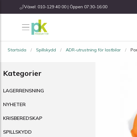
Växel: 010-129 40 00 | Öppen 07:30-16:00
Startsida
Spillskydd
ADR-utrustning för lastbilar
Por
Kategorier
LAGERRENSNING
NYHETER
KRISBEREDSKAP
SPILLSKYDD