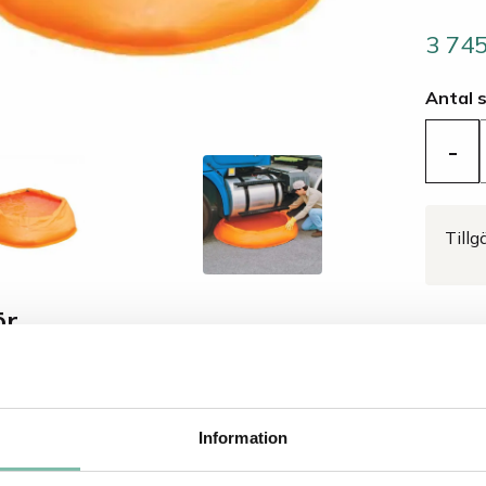
3 74
Antal 
-
Tillg
ör
Förvaringsväska till
703 SEK
Lägg i varukorgen
portabel invallning
ADR spillpool
Information