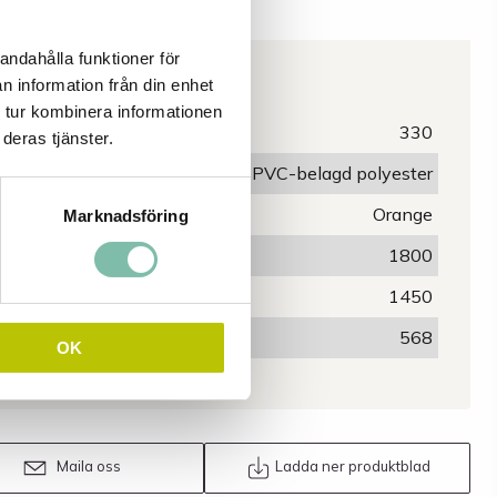
andahålla funktioner för
Egenskaper
n information från din enhet
 tur kombinera informationen
Höjd (mm)
330
deras tjänster.
Material
PVC-belagd polyester
Färg
Orange
Marknadsföring
Basdiameter (mm)
1800
Toppdiameter (mm)
1450
Uppsamlingsvolym (L)
568
OK
Maila oss
Ladda ner produktblad