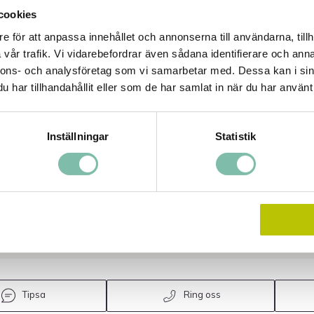
VNING
cookies
e för att anpassa innehållet och annonserna till användarna, tillh
vning
vår trafik. Vi vidarebefordrar även sådana identifierare och anna
nnons- och analysföretag som vi samarbetar med. Dessa kan i sin
r spillpool som är speciellt framtagen för snabb och smidig
har tillhandahållit eller som de har samlat in när du har använt 
ng av spill från hydraulledningar, läckande tanka, släckvatten och
e samt vid sanering. PVC-belagd polyester gör uppsamlingspoolen
litstark och motståndskraftig mot skador och punktering.
Inställningar
Statistik
tt återanvända: Rengör och sanera poolen noggrant efter att den
i bruk
exibla materialet viks enkelt för smidig förvaring.
d förvaringsväskan som finns som tillbehör för att skydda, förvara
ransportera poolen när den inte används.
Tipsa
Ring oss