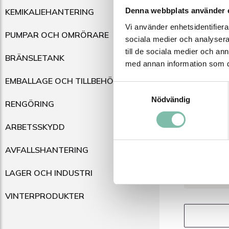
BESKRI
Denna webbplats använder 
KEMIKALIEHANTERING
Vi använder enhetsidentifierar
Beskri
PUMPAR OCH OMRÖRARE
sociala medier och analysera 
till de sociala medier och a
BRÄNSLETANK
En bärba
med annan information som du 
uppsamli
behållar
EMBALLAGE OCH TILLBEHÖR
Samtyckesval
mycket s
Nödvändig
RENGÖRING
För a
varit 
ARBETSSKYDD
Det fl
Använ
AVFALLSHANTERING
och t
LAGER OCH INDUSTRI
VINTERPRODUKTER