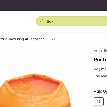
tabel invallning ADR spillpool - 568
Art nr: 
Porta
Välj mel
Läs mer
Välj: 
76