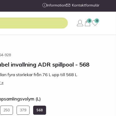
Information
Kontaktformulär
0
0
564-928
bel invallning ADR spillpool - 568
lan fyra storlekar från 76 L upp till 568 L
 »
Uppsamlingsvolym (L)
250
379
568