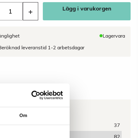
Lägg i varukorgen
+
änglighet
Lagervara
Beräknad leveranstid 1-2 arbetsdagar
Egenskaper
Om
Längd hopfällt (cm)
37
Längd utfällt (cm)
82