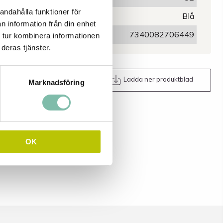
andahålla funktioner för
Färg
Blå
n information från din enhet
EAN
7340082706449
 tur kombinera informationen
deras tjänster.
Maila oss
Ladda ner produktblad
Marknadsföring
OK