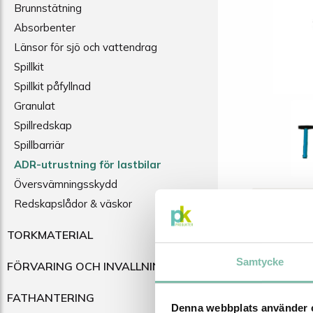
Brunnstätning
Absorbenter
Länsor för sjö och vattendrag
Spillkit
Spillkit påfyllnad
Granulat
Spillredskap
Spillbarriär
ADR-utrustning för lastbilar
Översvämningsskydd
Redskapslådor & väskor
BESKRI
TORKMATERIAL
Beskri
Samtycke
FÖRVARING OCH INVALLNING
Skyffel a
FATHANTERING
Denna webbplats använder 