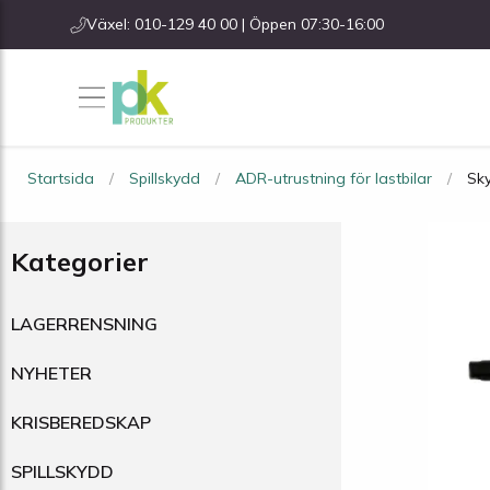
Växel: 010-129 40 00 | Öppen 07:30-16:00
Startsida
Spillskydd
ADR-utrustning för lastbilar
Sky
Kategorier
LAGERRENSNING
NYHETER
KRISBEREDSKAP
SPILLSKYDD