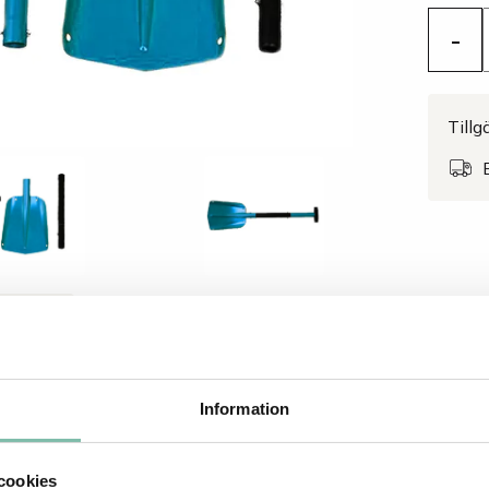
-
Tillg
VNING
vning
Information
v aluminium 3-delad, omagnetisk och gnistfri.
cookies