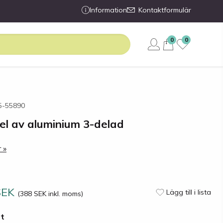
Information
Kontaktformulär
0
0
45-55890
el av aluminium 3-delad
 »
SEK
Lägg till i lista
(388 SEK inkl. moms)
st