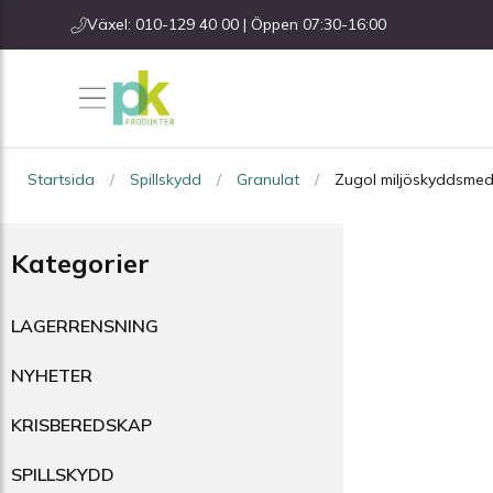
Växel: 010-129 40 00 | Öppen 07:30-16:00
Startsida
Spillskydd
Granulat
Zugol miljöskyddsmed
Kategorier
LAGERRENSNING
NYHETER
KRISBEREDSKAP
SPILLSKYDD