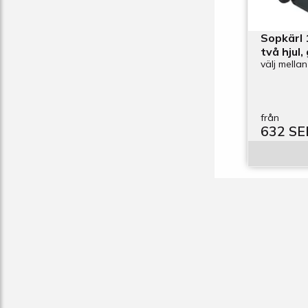
Sopkärl 
två hjul,
välj mellan
från
632 SE