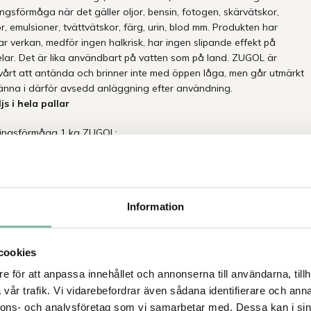
ngsförmåga när det gäller oljor, bensin, fotogen, skärvätskor,
r, emulsioner, tvättvätskor, färg, urin, blod mm. Produkten har
r verkan, medför ingen halkrisk, har ingen slipande effekt på
lar. Det är lika användbart på vatten som på land. ZUGOL är
vårt att antända och brinner inte med öppen låga, men går utmärkt
ränna i därför avsedd anläggning efter användning.
js i hela pallar
ingsförmåga 1 kg ZUGOL:
kg bensin
g trikloretylen
g diesel
Information
 kg toulen
kg metanol
g råolja (crude)
cookies
g råolja (bunker)
kg målarfärg
e för att anpassa innehållet och annonserna till användarna, tillh
 Suger inte upp vatten!
vår trafik. Vi vidarebefordrar även sådana identifierare och anna
nnons- och analysföretag som vi samarbetar med. Dessa kan i sin