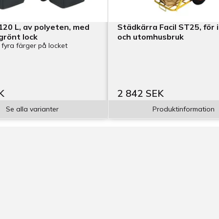
120 L, av polyeten, med
Städkärra Facil ST25, för 
 grönt lock
och utomhusbruk
 fyra färger på locket
K
2 842 SEK
Se alla varianter
Produktinformation