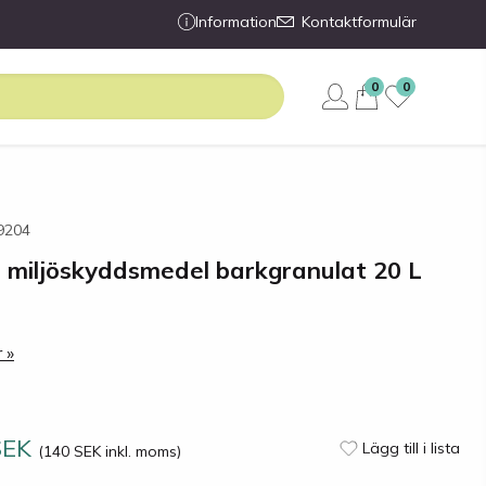
Information
Kontaktformulär
0
0
79204
 miljöskyddsmedel barkgranulat 20 L
 »
SEK
Lägg till i lista
(140 SEK inkl. moms)