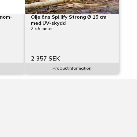
inom-
Oljeläns Spillify Strong Ø 15 cm,
med UV-skydd
2 x 5 meter
2 357 SEK
Produktinformation