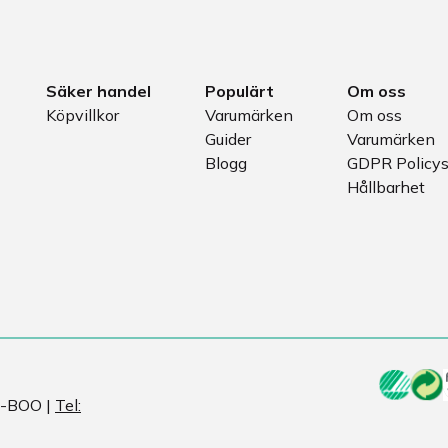
Säker handel
Populärt
Om oss
Köpvillkor
Varumärken
Om oss
Guider
Varumärken
Blogg
GDPR Policy
Hållbarhet
Ö-BOO |
Tel: