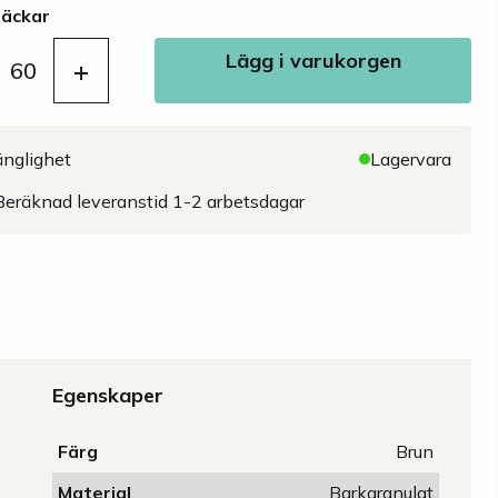
säckar
Lägg i varukorgen
+
60
änglighet
Lagervara
Beräknad leveranstid 1-2 arbetsdagar
Egenskaper
Färg
Brun
Material
Barkgranulat