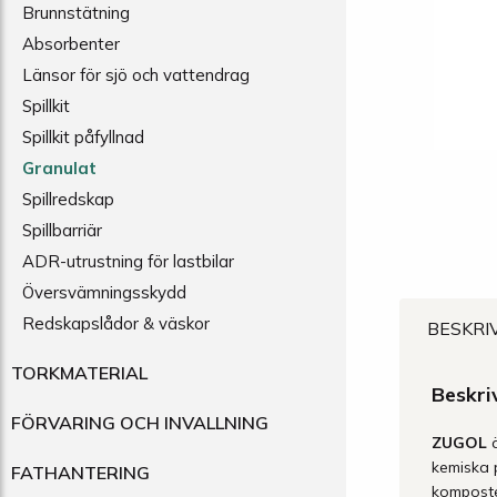
Brunnstätning
Absorbenter
Länsor för sjö och vattendrag
Spillkit
Spillkit påfyllnad
Granulat
Spillredskap
Spillbarriär
ADR-utrustning för lastbilar
Översvämningsskydd
Redskapslådor & väskor
BESKRI
TORKMATERIAL
Beskri
FÖRVARING OCH INVALLNING
ZUGOL
ä
kemiska 
FATHANTERING
komposte