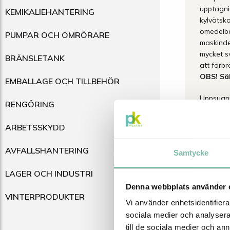
upptagni
KEMIKALIEHANTERING
kylvätsko
omedelba
PUMPAR OCH OMRÖRARE
maskinde
mycket s
BRÄNSLETANK
att förb
OBS! Säl
EMBALLAGE OCH TILLBEHÖR
Uppsugn
RENGÖRING
2,04 
ARBETSSKYDD
3,40 k
2,36 k
AVFALLSHANTERING
Samtycke
11,73
1,78 
LAGER OCH INDUSTRI
3,07 k
Denna webbplats använder 
4,99 k
VINTERPRODUKTER
4,33 
Vi använder enhetsidentifierar
ZUGOL
sociala medier och analysera 
till de sociala medier och a