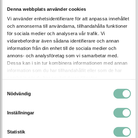
Denna webbplats använder cookies
Gavlar som passar översvämningsbarriär Boxvall
BW102. Med hjälp av dessa gavlar kan boxvallar enkelt
Vi använder enhetsidentifierare för att anpassa innehållet
passera trottoarkanter eller trappsteg, förutsatt att
och annonserna till användarna, tillhandahålla funktioner
passagen sker vinkelrätt. När en boxvall byggs på en
för sociala medier och analysera vår trafik. Vi
gata och når en trottoarkant avslutas den med en
vidarebefordrar även sådana identifierare och annan
högergavel. Därefter startar en ny del av boxvallen på
information från din enhet till de sociala medier och
trottoaren med en vänstergavel. Gavlarna kopplas ihop,
annons- och analysföretag som vi samarbetar med.
förskjutna i höjdled, genom den spalt som är integrerad i
Dessa kan i sin tur kombinera informationen med annan
varje gavel för en säker och stabil anslutning.
information som du har tillhandahållit eller som de har
samlat in när du har använt deras tjänster.
BW102-GL Gavel vänster
BW102-GR Gavel höger
Samtyckesval
Nödvändig
Egenskaper
Inställningar
Längd (mm)
250
Bredd (mm)
992
Statistik