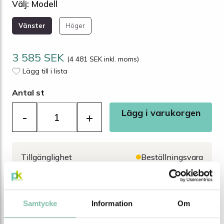
Välj: Modell
Vänster
Höger
3 585 SEK
(4 481 SEK inkl. moms)
Lägg till i lista
Antal st
Lägg i varukorgen
-
+
Tillgänglighet
Beställningsvara
BESKRIVNING
DOKUMENT
Samtycke
Information
Om
Beskrivning