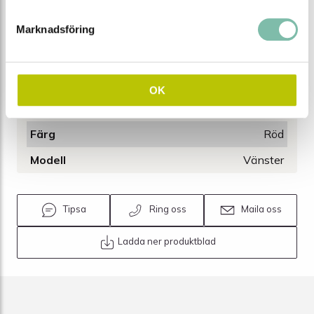
Höjd (mm)
1050
Marknadsföring
Dämningshöjd (cm)
100
Vikt (kg)
4,5
Material
Polypropen (PP)
OK
Lagringstemperatur °C
-30 till+ 90
Färg
Röd
Modell
Vänster
Tipsa
Ring oss
Maila oss
Ladda ner produktblad