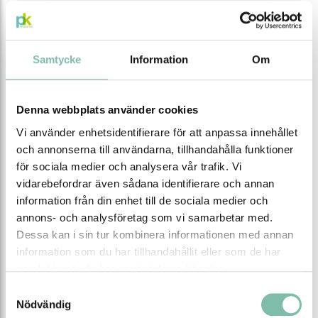
Samtycke
Information
Om
Denna webbplats använder cookies
Vi använder enhetsidentifierare för att anpassa innehållet
Egenskaper
och annonserna till användarna, tillhandahålla funktioner
för sociala medier och analysera vår trafik. Vi
Bredd (mm)
980
vidarebefordrar även sådana identifierare och annan
information från din enhet till de sociala medier och
Höjd (mm)
530
annons- och analysföretag som vi samarbetar med.
Djup (mm)
680
Dessa kan i sin tur kombinera informationen med annan
information som du har tillhandahållit eller som de har
Effektiv längd (mm)
900
samlat in när du har använt deras tjänster.
Dämningshöjd (cm)
50
Samtyckesval
Nödvändig
Vikt (kg)
6,1