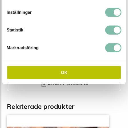
Minsta kurvradie (m)
1 (åt båda hållen)
Inställningar
Material
Polypropen (PP)
Lagringstemperatur °C
-30 till+ 90
Statistik
Färg
Röd
Marknadsföring
Antal (st)
26
Tipsa
Ring oss
Maila oss
OK
Ladda ner produktblad
Relaterade produkter