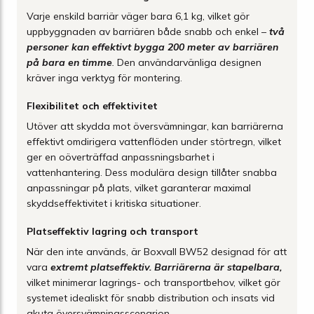
Varje enskild barriär väger bara 6,1 kg, vilket gör
uppbyggnaden av barriären både snabb och enkel –
två
personer kan effektivt bygga 200 meter av barriären
på bara en timme
.
Den användarvänliga designen
kräver inga verktyg för montering.
Flexibilitet och effektivitet
Utöver att skydda mot översvämningar, kan barriärerna
effektivt omdirigera vattenflöden under störtregn, vilket
ger en oöverträffad anpassningsbarhet i
vattenhantering. Dess modulära design tillåter snabba
anpassningar på plats, vilket garanterar maximal
skyddseffektivitet i kritiska situationer.
Platseffektiv lagring och transport
När den inte används, är Boxvall BW52 designad för att
vara
extremt platseffektiv. Barriärerna är stapelbara,
vilket minimerar lagrings- och transportbehov, vilket gör
systemet idealiskt för snabb distribution och insats vid
akuta översvämningsscenarion.