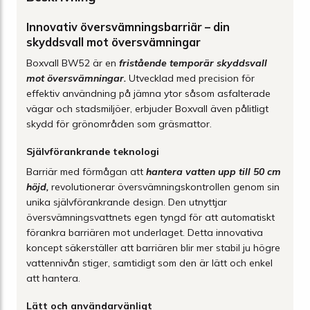
Innovativ översvämningsbarriär – din
skyddsvall mot översvämningar
Boxvall BW52 är en
fristående temporär skyddsvall
mot översvämningar.
Utvecklad med precision för
effektiv användning på jämna ytor såsom asfalterade
vägar och stadsmiljöer, erbjuder Boxvall även pålitligt
skydd för grönområden som gräsmattor.
Självförankrande teknologi
Barriär med förmågan att
hantera vatten upp till 50 cm
höjd,
revolutionerar översvämningskontrollen genom sin
unika självförankrande design. Den utnyttjar
översvämningsvattnets egen tyngd för att automatiskt
förankra barriären mot underlaget. Detta innovativa
koncept säkerställer att barriären blir mer stabil ju högre
vattennivån stiger, samtidigt som den är lätt och enkel
att hantera.
Lätt och användarvänligt