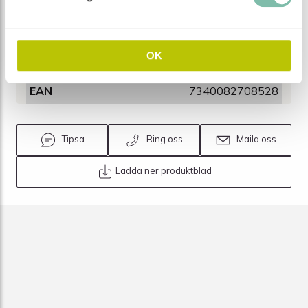
Egenskaper
OK
Absorption (L)
200
EAN
7340082708528
Tipsa
Ring oss
Maila oss
Ladda ner produktblad