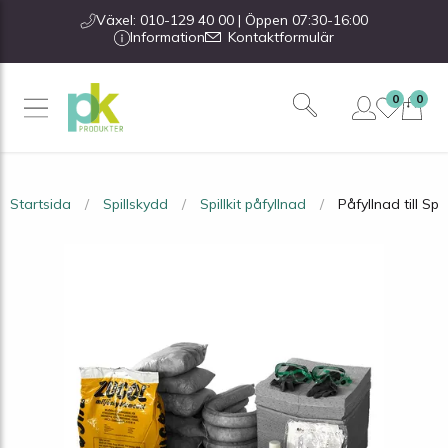
Växel: 010-129 40 00 | Öppen 07:30-16:00
Information
Kontaktformulär
0
0
Startsida
Spillskydd
Spillkit påfyllnad
Påfyllnad till Sp