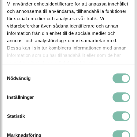
Vi använder enhetsidentifierare för att anpassa innehållet
BESKRIVNING
DOKUMENT
och annonserna till användarna, tillhandahålla funktioner
för sociala medier och analysera vår trafik. Vi
Beskrivning
vidarebefordrar även sådana identifierare och annan
information från din enhet till de sociala medier och
Påfyllnad till Spillredskap® Spillify® 200
i en stabil
och väderbeständig box av glasfiber som skyddar
annons- och analysföretag som vi samarbetar med.
produkterna mot väder och vind.
Dessa kan i sin tur kombinera informationen med annan
I boxen finns alla viktiga produkter som kan behövas vid
information som du har tillhandahållit eller som de har
olika vätske- eller kemikalieutsläpp upp till ca 200 liter.
samlat in när du har använt deras tjänster.
Innehåll:
Samtyckesval
Nödvändig
200 st absorberande ark 40 x 50 cm
4 st absorberande ormar 8 x 120 cm
6 st absorberande kuddar 46 x 46 cm
Inställningar
1 säck absorberande granulat Zugol 20 L
2 par skyddsglasögon
2 par skyddshandskar
Statistik
2 st skyddsoveraller
1 st ögondusch 200 ml
1 rulle sopsäckar
Marknadsföring