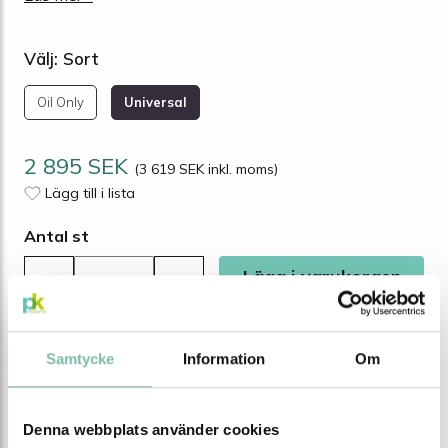
Välj: Sort
Oil Only
Universal
2 895 SEK
(3 619 SEK inkl. moms)
Lägg till i lista
Antal st
Lägg i varukorgen
-
+
Samtycke
Information
Om
Tillgänglighet
Lagervara
Beräknad leveranstid 1-2 arbetsdagar
Denna webbplats använder cookies