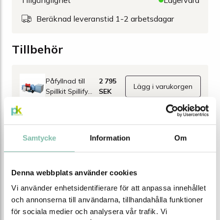
Tillgänglighet
Lagervara
Beräknad leveranstid 1-2 arbetsdagar
Tillbehör
Påfyllnad till
2 795
Lägg i varukorgen
Spillkit Spillify
SEK
SR226 mobilt
kärl Large
Skylt
340 SEK
Lägg i varukorgen
Samtycke
Information
Om
Spillredskap®
A4 av aluminium
Denna webbplats använder cookies
Skylt Spill
340 SEK
Lägg i varukorgen
equipment A4
Vi använder enhetsidentifierare för att anpassa innehållet
av aluminium
och annonserna till användarna, tillhandahålla funktioner
för sociala medier och analysera vår trafik. Vi