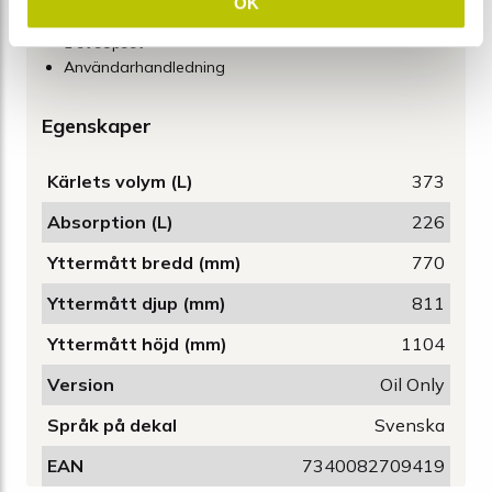
OK
1 rulle sopsäckar
1 st sopset
Användarhandledning
Egenskaper
Kärlets volym (L)
373
Absorption (L)
226
Yttermått bredd (mm)
770
Yttermått djup (mm)
811
Yttermått höjd (mm)
1104
Version
Oil Only
Språk på dekal
Svenska
EAN
7340082709419