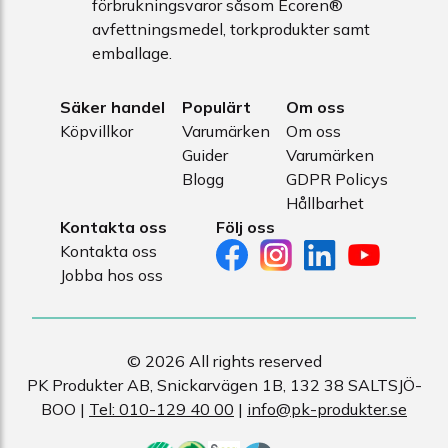
förbrukningsvaror såsom Ecoren®
avfettningsmedel, torkprodukter samt
emballage.
Säker handel
Populärt
Om oss
Köpvillkor
Varumärken
Om oss
Guider
Varumärken
Blogg
GDPR Policys
Hållbarhet
Kontakta oss
Följ oss
Kontakta oss
Jobba hos oss
© 2026 All rights reserved
PK Produkter AB, Snickarvägen 1B, 132 38 SALTSJÖ-
BOO |
Tel: 010-129 40 00
|
info@pk-produkter.se