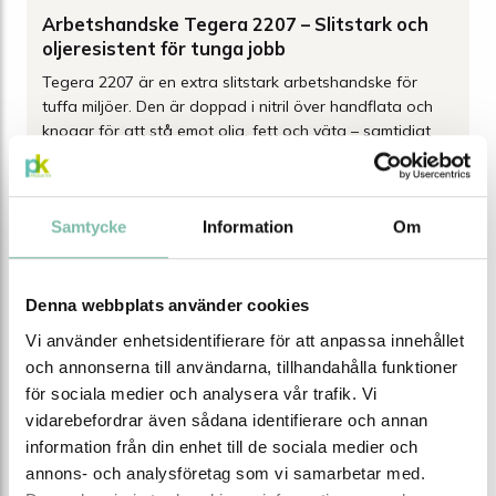
Arbetshandske Tegera 2207 – Slitstark och
oljeresistent för tunga jobb
Tegera 2207 är en extra slitstark arbetshandske för
tuffa miljöer. Den är doppad i nitril över handflata och
knogar för att stå emot olja, fett och väta – samtidigt
som den ger ett säkert grepp. Med bomullsfoder, latexfri
design och värmetålighet upp till 100 °C är den ett
utmärkt val för dig som arbetar i smutsiga, fuktiga eller
Samtycke
Information
Om
oljiga miljöer.
Egenskaper:
Denna webbplats använder cookies
Nitrildoppad handflata och knogar – olje-, fett- och
Vi använder enhetsidentifierare för att anpassa innehållet
vattenavvisande
och annonserna till användarna, tillhandahålla funktioner
Tål kontaktvärme upp till 100 °C
för sociala medier och analysera vår trafik. Vi
Bomullsfodrad för ökad komfort
Latexfri
vidarebefordrar även sådana identifierare och annan
Hög slitstyrka för lång hållbarhet
information från din enhet till de sociala medier och
annons- och analysföretag som vi samarbetar med.