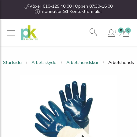
Växel: 010-129 40 00 | Öppen 07:30-16:00
Information
Kontaktformulär
0
0
Startsida
Arbetsskydd
Arbetshandskar
Arbetshandske 