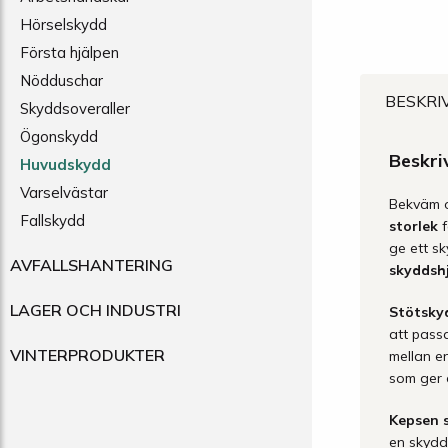
Hörselskydd
Första hjälpen
Nödduschar
BESKRI
Skyddsoveraller
Ögonskydd
Beskri
Huvudskydd
Varselvästar
Bekväm o
Fallskydd
storlek
ge ett s
AVFALLSHANTERING
skyddshj
LAGER OCH INDUSTRI
Stötsky
att pass
VINTERPRODUKTER
mellan e
som ger 
Kepsen s
en skydds