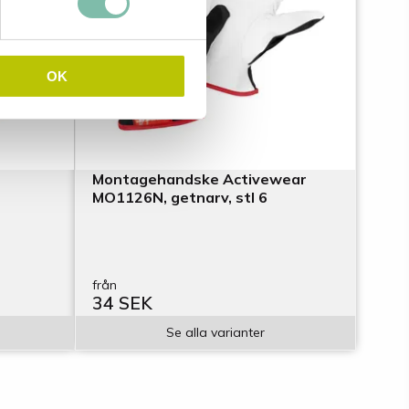
OK
Montagehandske Activewear
MO1126N, getnarv, stl 6
från
34 SEK
Se alla varianter