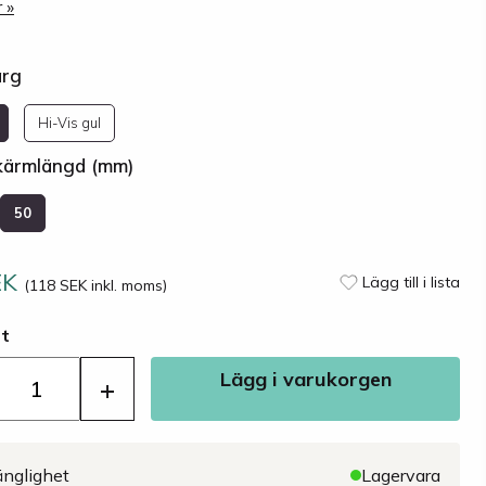
 »
ärg
Hi-Vis gul
Skärmlängd (mm)
50
EK
Lägg till i lista
(118 SEK inkl. moms)
st
Lägg i varukorgen
+
änglighet
Lagervara