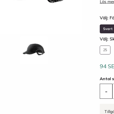
Läs mer
Välj: F
Svart
Välj: 
25
94 S
Antal 
-
Tillg