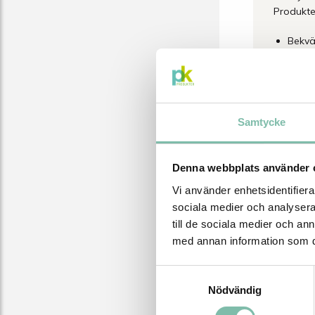
Produkten
Bekvä
Valba
Skydd
Samtycke
Denna webbplats använder 
Vi använder enhetsidentifierar
Relater
sociala medier och analysera 
till de sociala medier och a
med annan information som du 
NYHET
Samtyckesval
Nödvändig