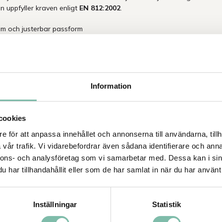
 uppfyller kraven enligt
EN 812:2002
.
m och justerbar passform
r skärmlängd för att passa olika behov
ar mot lättare stötar
Information
Tipsa
Ring oss
cookies
e för att anpassa innehållet och annonserna till användarna, tillh
ade produkter
vår trafik. Vi vidarebefordrar även sådana identifierare och anna
nnons- och analysföretag som vi samarbetar med. Dessa kan i sin
har tillhandahållit eller som de har samlat in när du har använt 
!
Inställningar
Statistik