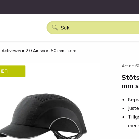
 Activewear 2.0 Air svart 50 mm skärm
Art nr: 
HET!
Stöts
mm s
Keps
Just
Till
mer 