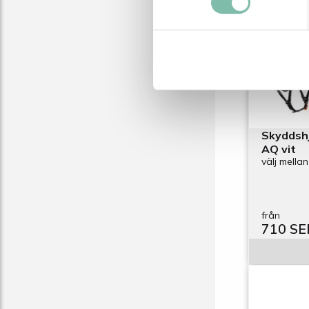
Skyddsh
AQ vit
välj mellan
från
710 SE