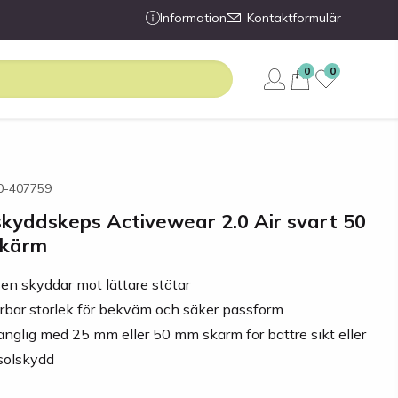
Information
Kontaktformulär
0
0
60-407759
kyddskeps Activewear 2.0 Air svart 50
kärm
en skyddar mot lättare stötar
erbar storlek för bekväm och säker passform
gänglig med 25 mm eller 50 mm skärm för bättre sikt eller
solskydd