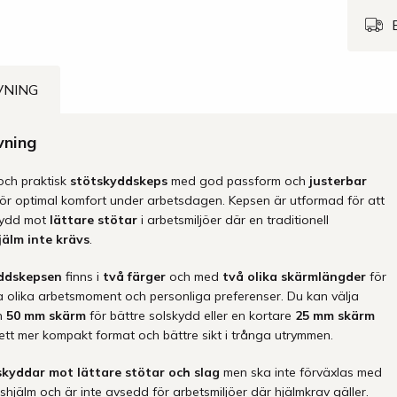
VNING
vning
ch praktisk
stötskyddskeps
med god passform och
justerbar
för optimal komfort under arbetsdagen. Kepsen är utformad för att
kydd mot
lättare stötar
i arbetsmiljöer där en traditionell
älm inte krävs
.
ddskepsen
finns i
två färger
och med
två olika skärmlängder
för
a olika arbetsmoment och personliga preferenser. Du kan välja
n
50 mm skärm
för bättre solskydd eller en kortare
25 mm skärm
ett mer kompakt format och bättre sikt i trånga utrymmen.
kyddar mot lättare stötar och slag
men ska inte förväxlas med
hjälm och är inte avsedd för arbetsmiljöer där hjälmkrav gäller.