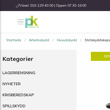
Växel: 010-129 40 00 | Öppen 07:30-16:00
Startsida
Arbetsskydd
Huvudskydd
Stötskyddskeps
NY
Kategorier
LAGERRENSNING
NYHETER
KRISBEREDSKAP
SPILLSKYDD