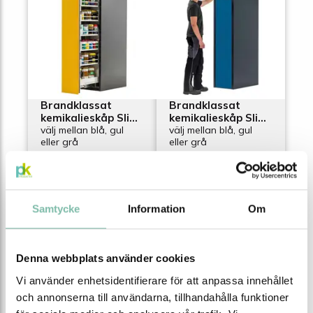
Brandklassat
Brandklassat
kemikalieskåp Slim-
kemikalieskåp Slim-
Scoper 45-5, fem
välj mellan blå, gul
Scoper 45-4, fyra
välj mellan blå, gul
eller grå
eller grå
hyllplan
hyllplan
från
från
55 000 SEK
55 000 SEK
Se alla varianter
Se alla varianter
Samtycke
Information
Om
Denna webbplats använder cookies
Vi använder enhetsidentifierare för att anpassa innehållet
och annonserna till användarna, tillhandahålla funktioner