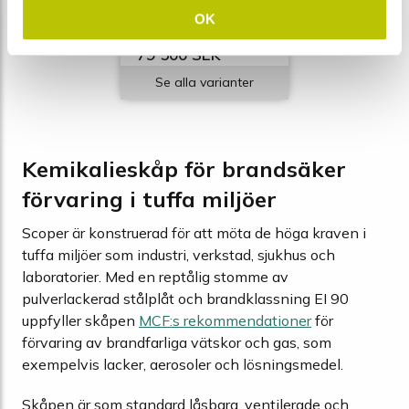
eller grå
nio hyllplan
OK
från
79 500 SEK
Se alla varianter
Kemikalieskåp för brandsäker
förvaring i tuffa miljöer
Scoper är konstruerad för att möta de höga kraven i
tuffa miljöer som industri, verkstad, sjukhus och
laboratorier. Med en reptålig stomme av
pulverlackerad stålplåt och brandklassning EI 90
uppfyller skåpen
MCF:s rekommendationer
för
förvaring av brandfarliga vätskor och gas, som
exempelvis lacker, aerosoler och lösningsmedel.
Skåpen är som standard låsbara, ventilerade och