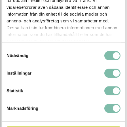
för sociala medier och analysera vår trafik. Vi
vidarebefordrar även sådana identifierare och annan
information från din enhet till de sociala medier och
Brandklassat
Brandklassat
kemikalieskåp
kemikalieskåp
annons- och analysföretag som vi samarbetar med.
Wide-Scoper 81-
välj mellan blå, gul
Wide-Scoper 81-8,
välj mellan blå, gul
Dessa kan i sin tur kombinera informationen med annan
eller grå
eller grå
10, tio hyllplan
åtta hyllplan
information som du har tillhandahållit eller som de har
från
från
samlat in när du har använt deras tjänster.
80 500 SEK
79 000 SEK
Samtyckesval
Se alla varianter
Se alla varianter
Nödvändig
Inställningar
Statistik
Marknadsföring
Brandklassat
kemikalieskåp
Wide-Scoper 81-9,
välj mellan blå, gul