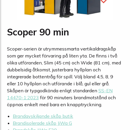
Scoper 90 min
Scoper-serien är utrymmessmarta vertikaldragskåp
som ger mycket förvaring på liten yta. De finns i två
olika utföranden, Slim (45 cm) och Wide (81 cm), med
dubbelsidig åtkomst, justerbara hyllplan och
integrerade bottentråg för spill. Välj bland 4,5, 8, 9
eller 10 hyllplan och utförande i blå, gul eller grå.
Skåpen är typgodkända enligt standarden
SS-EN
14470-1:2023
för 90 minuters brandmotstånd och
öppnas enkelt med bara en knapptryckning.
Brandavskiljande skåp butik
Brandisolerade skåp JiWa G