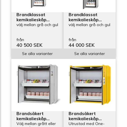
Brandklassat
Brandklassat
kemikalieskåp
kemikalieskåp
Edition Kombi 600-
välj mellan grå och gul
Edition Kombi 600-
välj mellan grå och gul
22, bredd 600 mm,
32A, bredd 600
2 hyllplan och 2
mm, 3 utdragskar
från
från
uppsamlingskar
och 2 karbottnar
40 500 SEK
44 000 SEK
Se alla varianter
Se alla varianter
Brandsäkert
Brandsäkert
kemikalieskåp
kemikalieskåp
Edition G-1200-2-F,
Välj mellan grått eller
Edition G-1200-2-
Utrustad med One-