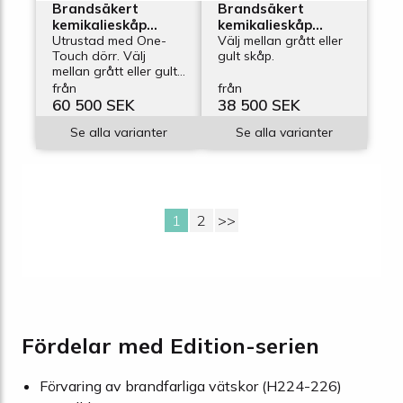
Brandsäkert
Brandsäkert
kemikalieskåp
kemikalieskåp
Edition GF-1201-6,
Utrustad med One-
Edition GF-601-4L,
Välj mellan grått eller
Touch dörr. Välj
gult skåp.
bredd 1200 mm, 6
bredd 600 mm, 4
mellan grått eller gult
utdragskar,
utdragskar,
skåp.
från
från
vikdörrar
vänsterhängd
60 500 SEK
38 500 SEK
vikdörr
Se alla varianter
Se alla varianter
1
2
>>
Fördelar med Edition-serien
Förvaring av brandfarliga vätskor (H224-226)