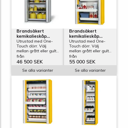
Brandsäkert
Brandsäkert
kemikalieskåp
kemikalieskåp
Edition GF-1201,
Utrustad med One-
Edition GF-1201-4,
Utrustad med One-
Touch dörr. Välj
Touch dörr. Välj
bredd 1200 mm, 3
bredd 1200 mm, 4
mellan grått eller gult
mellan grått eller gult
hyllplan, vikdörrar
utdragskar,
skåp.
skåp.
från
från
vikdörrar
46 500 SEK
55 000 SEK
Se alla varianter
Se alla varianter