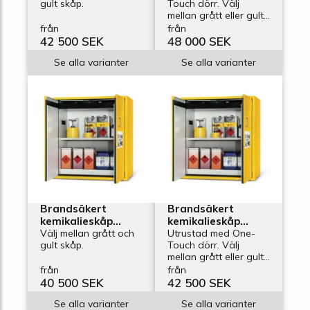
gult skåp.
Touch dörr. Välj
bredd 1200 mm, 2
FP, bredd 1200 mm,
mellan grått eller gult
utdragskar
2 utdragskar
skåp.
från
från
42 500 SEK
48 000 SEK
Se alla varianter
Se alla varianter
Brandsäkert
Brandsäkert
kemikalieskåp
kemikalieskåp
Edition G-1200-F,
Välj mellan grått och
Edition G-1200-FP,
Utrustad med One-
gult skåp.
Touch dörr. Välj
bredd 1200 mm, 1
bredd 1200 mm, 1
mellan grått eller gult
hyllplan
hyllplan
skåp.
från
från
40 500 SEK
42 500 SEK
Se alla varianter
Se alla varianter