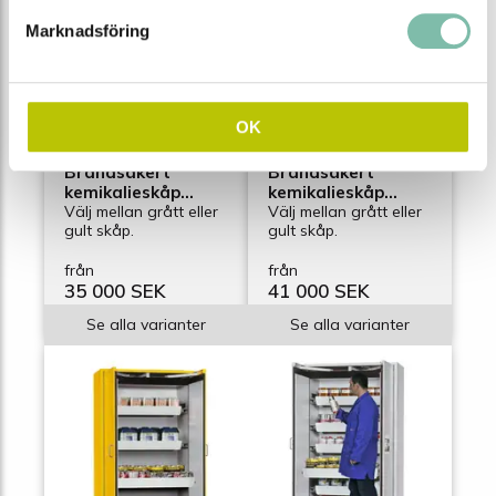
Marknadsföring
OK
Brandsäkert
Brandsäkert
kemikalieskåp
kemikalieskåp
Edition G-601R,
Välj mellan grått eller
Edition G-901,
Välj mellan grått eller
gult skåp.
gult skåp.
bredd 600 mm, 3
bredd 900 mm, 3
hyllplan,
hyllplan
från
från
högerhängd dörr
35 000 SEK
41 000 SEK
Se alla varianter
Se alla varianter