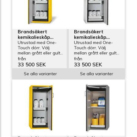
Brandsäkert
Brandsäkert
kemikalieskåp
kemikalieskåp
Edition G-600-2-
Utrustad med One-
Edition G-600-2-
Utrustad med One-
Touch dörr. Välj
Touch dörr. Välj
FPL, bredd 600 mm,
FPR, bredd 600
mellan grått eller gult
mellan grått eller gult
2 utdragskar,
mm, 2 utdragskar,
skåp.
skåp. &nbsp;
från
från
vänsterhängd dörr
högerhängd dörr
33 500 SEK
33 500 SEK
Se alla varianter
Se alla varianter