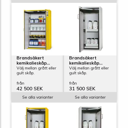
Brandsäkert
Brandsäkert
kemikalieskåp
kemikalieskåp
Edition G-1201,
Välj mellan grått eller
Edition G-600-2-FL,
Välj mellan grått eller
gult skåp.
gult skåp.
bredd 1200 mm, 3
bredd 600 mm, 2
hyllplan
utdragskar,
från
från
vänsterhängd dörr
42 500 SEK
31 500 SEK
Se alla varianter
Se alla varianter