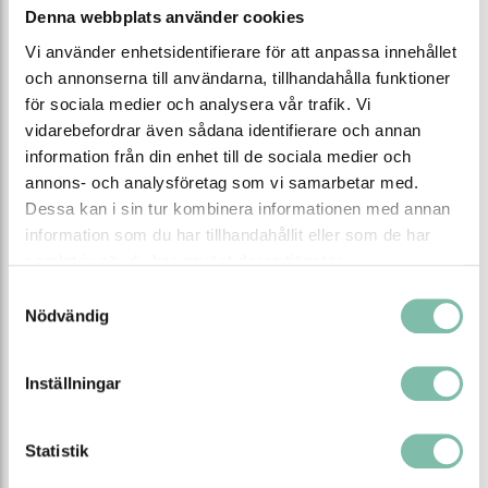
30 000 SEK
30 000 SEK
Denna webbplats använder cookies
Se alla varianter
Se alla varianter
Vi använder enhetsidentifierare för att anpassa innehållet
och annonserna till användarna, tillhandahålla funktioner
för sociala medier och analysera vår trafik. Vi
vidarebefordrar även sådana identifierare och annan
information från din enhet till de sociala medier och
annons- och analysföretag som vi samarbetar med.
Dessa kan i sin tur kombinera informationen med annan
information som du har tillhandahållit eller som de har
samlat in när du har använt deras tjänster.
Brandsäkert
Brandsäkert
Samtyckesval
kemikalieskåp
kemikalieskåp
Edition G-600-FR,
Välj mellan grått eller
Edition G-601L,
Välj mellan grått eller
Nödvändig
gult skåp.
gult skåp.
bredd 600 mm, 1
bredd 600 mm, 3
hyllplan,
hyllplan,
från
från
högerhängd dörr
vänsterhängd dörr
Inställningar
28 500 SEK
35 000 SEK
Se alla varianter
Se alla varianter
Statistik