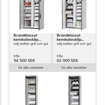
Brandklassat
Brandklassat
kemikalieskåp
kemikalieskåp
Edition Kombi
välj mellan grå och gul
Edition Kombi
välj mellan grå och gul
1200-33, bredd
1200-63A, bredd
1200 mm, 3 hyllplan
1200, mm 6
från
från
och 3
utdragskar och 3
54 500 SEK
63 000 SEK
uppsamlingskar
uppsamlingskar
Se alla varianter
Se alla varianter