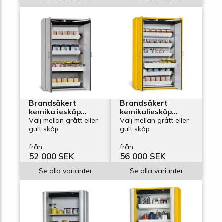
Brandsäkert
Brandsäkert
kemikalieskåp
kemikalieskåp
Edition GA-900-4,
Välj mellan grått eller
Edition GA-900-6,
Välj mellan grått eller
gult skåp.
gult skåp.
bredd 900 mm, 4
bredd 900 mm, 6
utdragskar
utdragskar
från
från
52 000 SEK
56 000 SEK
Se alla varianter
Se alla varianter