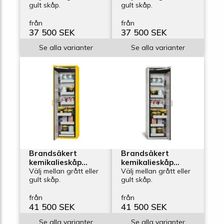
gult skåp.
gult skåp.
bredd 600 mm, 4
bredd 600 mm, 4
utdragskar,
utdragskar,
från
från
vänsterhängd dörr
högerhängd dörr
37 500 SEK
37 500 SEK
Se alla varianter
Se alla varianter
Brandsäkert
Brandsäkert
kemikalieskåp
kemikalieskåp
Edition GA-600-6L,
Välj mellan grått eller
Edition GA-600-6R
Välj mellan grått eller
gult skåp.
gult skåp.
bredd 600 mm, 6
bredd 600 mm, 6
utdragskar,
utdragskar,
från
från
vänsterhängd dörr
högerhängd dörr
41 500 SEK
41 500 SEK
Se alla varianter
Se alla varianter