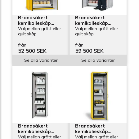
Brandsäkert
Brandsäkert
kemikalieskåp
kemikalieskåp
Edition GA-1200-4,
Välj mellan grått eller
Edition GA-1200-6,
Välj mellan grått eller
gult skåp.
gult skåp.
bredd 1200 mm, 4
bredd 1200 mm, 6
utdragskar
utdragskar
från
från
52 500 SEK
59 500 SEK
Se alla varianter
Se alla varianter
Brandsäkert
Brandsäkert
kemikalieskåp
kemikalieskåp
Edition GA-600-4L,
Välj mellan grått eller
Edition GA-600-4R,
Välj mellan grått eller